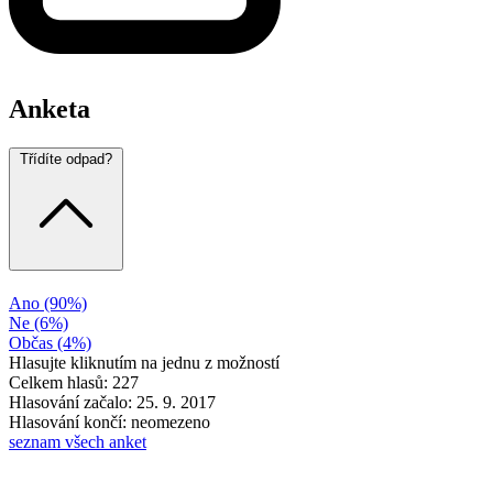
Anketa
Třídíte odpad?
Ano
(90%)
Ne
(6%)
Občas
(4%)
Hlasujte kliknutím na jednu z možností
Celkem hlasů: 227
Hlasování začalo: 25. 9. 2017
Hlasování končí: neomezeno
seznam všech anket