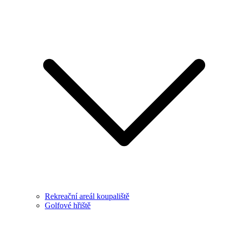
Rekreační areál koupaliště
Golfové hřiště