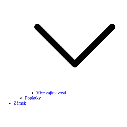
Více zajímavostí
Poplatky
Zámek