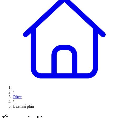
/
Obec
/
Územní plán