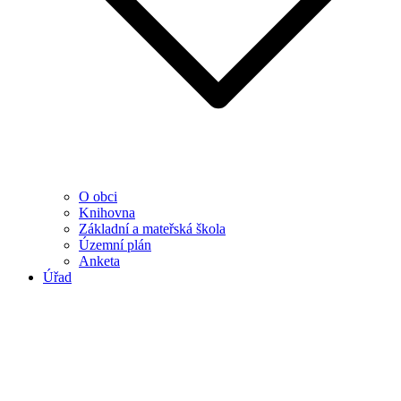
O obci
Knihovna
Základní a mateřská škola
Územní plán
Anketa
Úřad