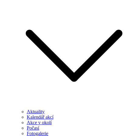
Aktuality
Kalendář akcí
Akce v okolí
Počasí
Fotogalerie