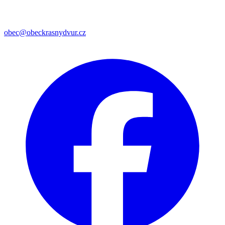
obec@obeckrasnydvur.cz