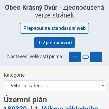
Obec Krásný Dvůr
- Zjednodušená
verze stránek
Přepnout na standardní web
Zpět na úvod
Nastavení velikosti písma
—
+
Kategorie
Územní plán
180320_I.1_Výkres základního