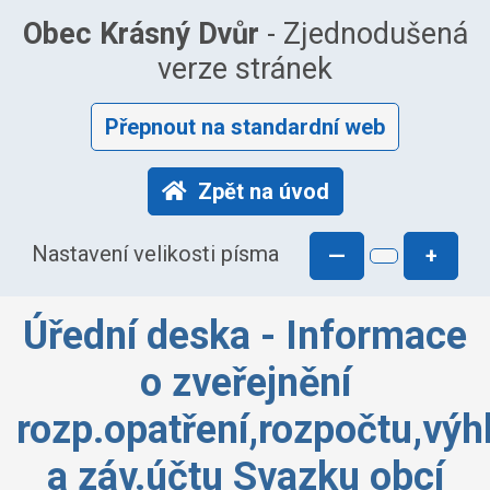
Obec Krásný Dvůr
- Zjednodušená
verze stránek
Přepnout na standardní web
Zpět na úvod
Nastavení velikosti písma
—
+
Úřední deska - Informace
o zveřejnění
rozp.opatření,rozpočtu,výh
a záv.účtu Svazku obcí