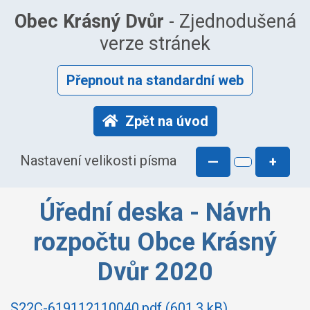
Obec Krásný Dvůr
- Zjednodušená
verze stránek
Přepnout na standardní web
Zpět na úvod
Nastavení velikosti písma
—
+
Úřední deska - Návrh
rozpočtu Obce Krásný
Dvůr 2020
S22C-619112110040.pdf (601.3 kB)