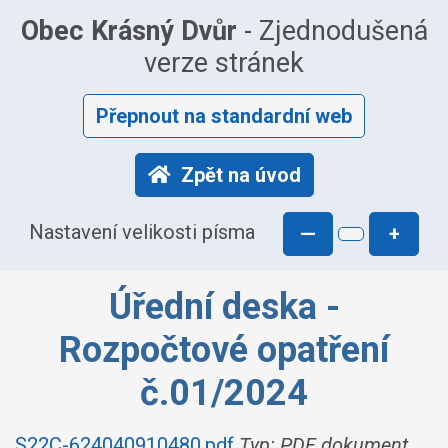
Obec Krásný Dvůr
- Zjednodušená
verze stránek
Přepnout na standardní web
Zpět na úvod
Nastavení velikosti písma
—
+
Úřední deska -
Rozpočtové opatření
č.01/2024
S22C-624040910480.pdf
Typ: PDF dokument,