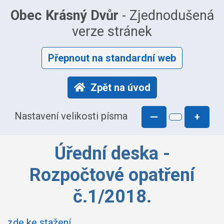
Obec Krásný Dvůr
- Zjednodušená
verze stránek
Přepnout na standardní web
Zpět na úvod
Nastavení velikosti písma
—
+
Úřední deska -
Rozpočtové opatření
č.1/2018.
zde ke stažení