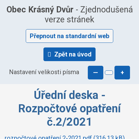
Obec Krásný Dvůr
- Zjednodušená
verze stránek
Přepnout na standardní web
Zpět na úvod
Nastavení velikosti písma
—
+
Úřední deska -
Rozpočtové opatření
č.2/2021
rozpočtové opatření 2-2021.pdf (316.13 kB)