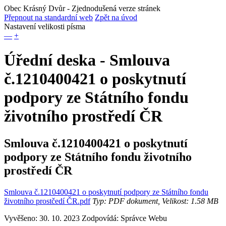
Obec Krásný Dvůr
- Zjednodušená verze stránek
Přepnout na standardní web
Zpět na úvod
Nastavení velikosti písma
—
+
Úřední deska - Smlouva
č.1210400421 o poskytnutí
podpory ze Státního fondu
životního prostředí ČR
Smlouva č.1210400421 o poskytnutí
podpory ze Státního fondu životního
prostředí ČR
Smlouva č.1210400421 o poskytnutí podpory ze Státního fondu
životního prostčedí ČR.pdf
Typ: PDF dokument, Velikost: 1.58 MB
Vyvěšeno: 30. 10. 2023
Zodpovídá:
Správce Webu