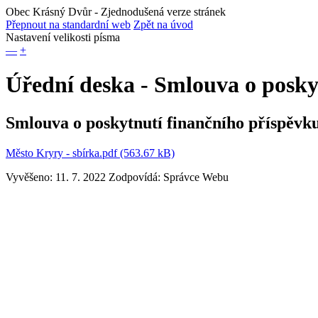
Obec Krásný Dvůr
- Zjednodušená verze stránek
Přepnout na standardní web
Zpět na úvod
Nastavení velikosti písma
—
+
Úřední deska - Smlouva o posky
Smlouva o poskytnutí finančního příspěvk
Město Kryry - sbírka.pdf (563.67 kB)
Vyvěšeno: 11. 7. 2022
Zodpovídá:
Správce Webu