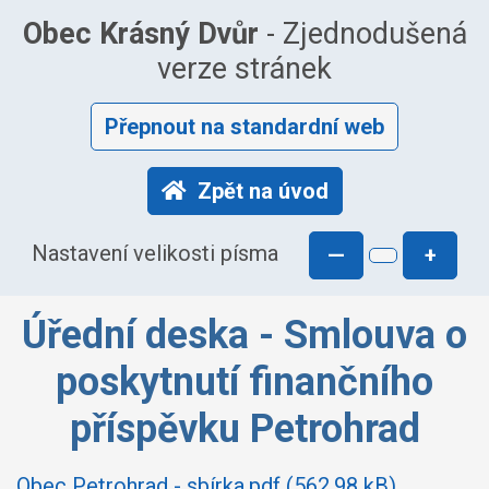
Obec Krásný Dvůr
- Zjednodušená
verze stránek
Přepnout na standardní web
Zpět na úvod
Nastavení velikosti písma
—
+
Úřední deska - Smlouva o
poskytnutí finančního
příspěvku Petrohrad
Obec Petrohrad - sbírka.pdf (562.98 kB)