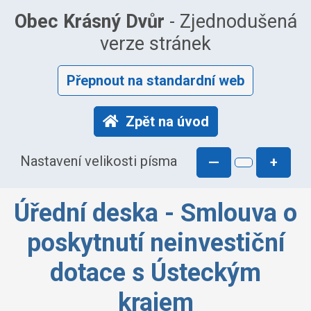
Obec Krásný Dvůr
- Zjednodušená
verze stránek
Přepnout na standardní web
Zpět na úvod
Nastavení velikosti písma
—
+
Úřední deska - Smlouva o
poskytnutí neinvestiční
dotace s Ústeckým
krajem