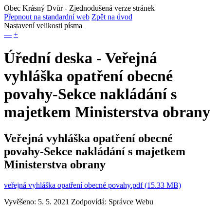
Obec Krásný Dvůr
- Zjednodušená verze stránek
Přepnout na standardní web
Zpět na úvod
Nastavení velikosti písma
—
+
Úřední deska - Veřejná
vyhláška opatření obecné
povahy-Sekce nakládání s
majetkem Ministerstva obrany
Veřejná vyhláška opatření obecné
povahy-Sekce nakládání s majetkem
Ministerstva obrany
veřejná vyhláška opatření obecné povahy.pdf (15.33 MB)
Vyvěšeno: 5. 5. 2021
Zodpovídá:
Správce Webu