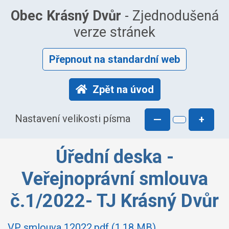
Obec Krásný Dvůr
- Zjednodušená
verze stránek
Přepnout na standardní web
Zpět na úvod
Nastavení velikosti písma
—
+
Úřední deska -
Veřejnoprávní smlouva
č.1/2022- TJ Krásný Dvůr
VP smlouva 12022.pdf (1.18 MB)