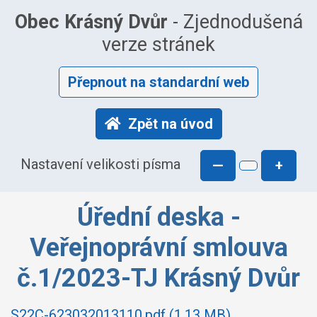
Obec Krásný Dvůr
- Zjednodušená
verze stránek
Přepnout na standardní web
Zpět na úvod
Nastavení velikosti písma
—
+
Úřední deska -
Veřejnoprávní smlouva
č.1/2023-TJ Krásný Dvůr
S22C-623032013110.pdf (1.13 MB)