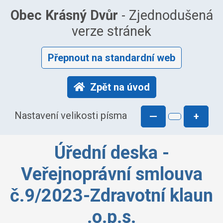
Obec Krásný Dvůr
- Zjednodušená
verze stránek
Přepnout na standardní web
Zpět na úvod
Nastavení velikosti písma
—
+
Úřední deska -
Veřejnoprávní smlouva
č.9/2023-Zdravotní klaun
.o.p.s.