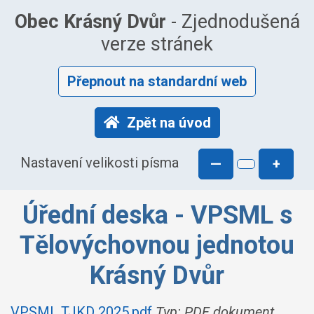
Obec Krásný Dvůr
- Zjednodušená
verze stránek
Přepnout na standardní web
Zpět na úvod
Nastavení velikosti písma
—
+
Úřední deska - VPSML s
Tělovýchovnou jednotou
Krásný Dvůr
VPSML TJKD 2025.pdf
Typ: PDF dokument,