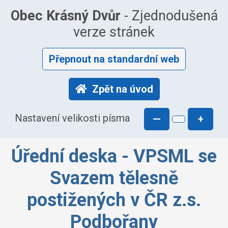
Obec Krásný Dvůr
- Zjednodušená
verze stránek
Přepnout na standardní web
Zpět na úvod
Nastavení velikosti písma
—
+
Úřední deska - VPSML se
Svazem tělesně
postižených v ČR z.s.
Podbořany