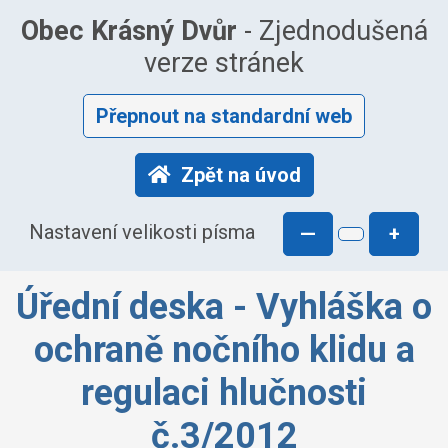
Obec Krásný Dvůr
- Zjednodušená
verze stránek
Přepnout na standardní web
Zpět na úvod
Nastavení velikosti písma
—
+
Úřední deska - Vyhláška o
ochraně nočního klidu a
regulaci hlučnosti
č.3/2012