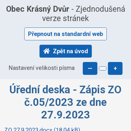
Obec Krásný Dvůr
- Zjednodušená
verze stránek
Přepnout na standardní web
Zpět na úvod
Nastavení velikosti písma
—
+
Úřední deska - Zápis ZO
č.05/2023 ze dne
27.9.2023
ZO 27.9.2023.docx (18.04 kB)