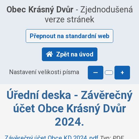
Obec Krásný Dvůr
- Zjednodušená
verze stránek
Přepnout na standardní web
Zpět na úvod
Nastavení velikosti písma
—
+
Úřední deska - Závěrečný
účet Obce Krásný Dvůr
2024.
Závěrečný účet Obce KD 2024..pdf
Typ: PDF