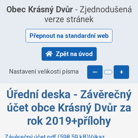
Obec Krásný Dvůr
- Zjednodušená
verze stránek
Přepnout na standardní web
Zpět na úvod
Nastavení velikosti písma
—
+
Úřední deska - Závěrečný
účet obce Krásný Dvůr za
rok 2019+přílohy
Závěrečný účet.pdf (598.59 kB)
Výkaz