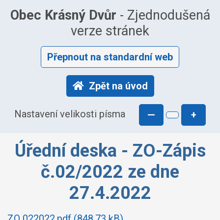
Obec Krásný Dvůr
- Zjednodušená
verze stránek
Přepnout na standardní web
Zpět na úvod
Nastavení velikosti písma
—
+
Úřední deska - ZO-Zápis
č.02/2022 ze dne
27.4.2022
ZO 022022.pdf (848.73 kB)