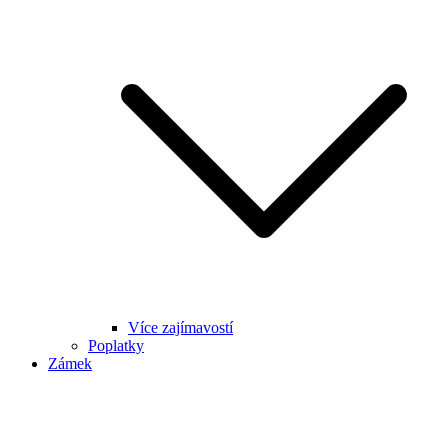
Více zajímavostí
Poplatky
Zámek