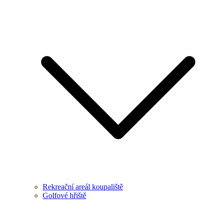
Rekreační areál koupaliště
Golfové hřiště