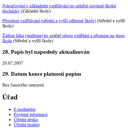
Pokračování v základním vzdělávání po splnění povinné školní
docházky
(Základní školy)
Přerušení vzdělávání (střední a vyšší odborné školy)
(Střední a vyšší
školy)
Žádost žáka (studenta) ke změně oboru vzdělání a přestupu na jinou
školu
(Střední a vyšší školy)
28. Popis byl naposledy aktualizován
20.07.2007
29. Datum konce platnosti popisu
Bez časového omezení.
Úřad
E-podatelna
Povinné informace
Úřední deska
Úřední hodiny