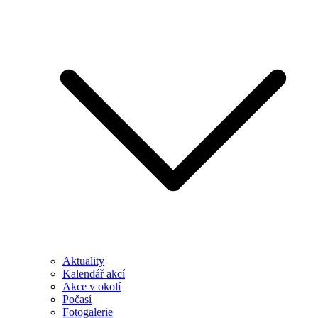
Aktuality
Kalendář akcí
Akce v okolí
Počasí
Fotogalerie