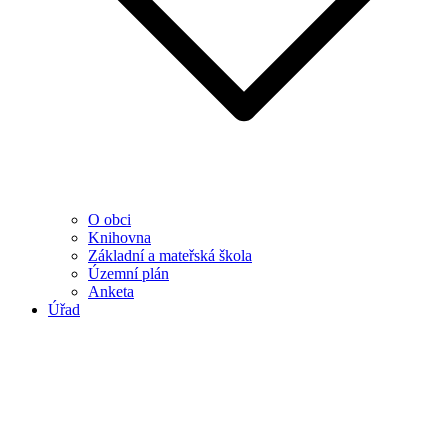
O obci
Knihovna
Základní a mateřská škola
Územní plán
Anketa
Úřad