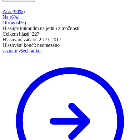
Ano
(90%)
Ne
(6%)
Občas
(4%)
Hlasujte kliknutím na jednu z možností
Celkem hlasů: 227
Hlasování začalo: 25. 9. 2017
Hlasování končí: neomezeno
seznam všech anket