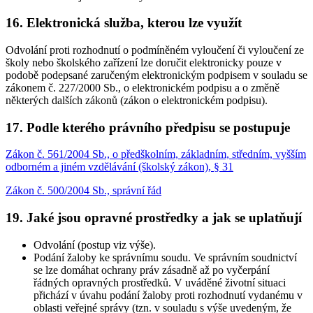
16. Elektronická služba, kterou lze využít
Odvolání proti rozhodnutí o podmíněném vyloučení či vyloučení ze
školy nebo školského zařízení lze doručit elektronicky pouze v
podobě podepsané zaručeným elektronickým podpisem v souladu se
zákonem č. 227/2000 Sb., o elektronickém podpisu a o změně
některých dalších zákonů (zákon o elektronickém podpisu).
17. Podle kterého právního předpisu se postupuje
Zákon č. 561/2004 Sb., o předškolním, základním, středním, vyšším
odborném a jiném vzdělávání (školský zákon), § 31
Zákon č. 500/2004 Sb., správní řád
19. Jaké jsou opravné prostředky a jak se uplatňují
Odvolání (postup viz výše).
Podání žaloby ke správnímu soudu. Ve správním soudnictví
se lze domáhat ochrany práv zásadně až po vyčerpání
řádných opravných prostředků. V uváděné životní situaci
přichází v úvahu podání žaloby proti rozhodnutí vydanému v
oblasti veřejné správy (tzn. v souladu s výše uvedeným, že