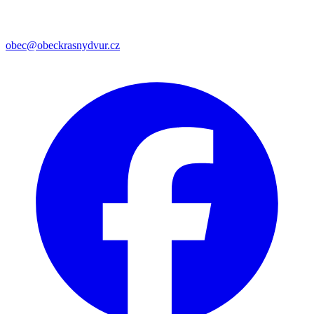
obec@obeckrasnydvur.cz