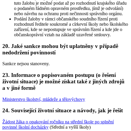
tuto žalobu je možné podat až po rozhodnutí krajského úřadu
o podaném řádném opravném prostředku, jímž je odvolání)
nebo návrhu na ochranu proti nečinnosti správního orgánu.
Podání žaloby v rámci občanského soudního řízení proti
rozhodnutí ředitele soukromé a církevní školy nebo školského
zařízení, kde se nepostupuje ve správním řízení a kde jde o
občanskoprávní vztah na základě uzavřené smlouvy.
20. Jaké sankce mohou být uplatněny v případě
nedodržení povinností
Sankce nejsou stanoveny.
23. Informace o popisovaném postupu (o řešení
životní situace) je možné získat také z jiných zdrojů
a v jiné formě
Ministerstvo školství, mládeže a tělovýchovy
24. Související životní situace a návody, jak je řešit
Žádost žáka o opakování ročníku na střední škole po splnění
povinné školní docházky
(Střední a vyšší školy)