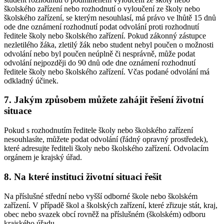
školského zařízení nebo rozhodnutí o vyloučení ze školy nebo
školského zařízení, se kterým nesouhlasí, má právo ve lhůtě 15 dnů
ode dne oznámení rozhodnutí podat odvolání proti rozhodnutí
ředitele školy nebo školského zařízení. Pokud zákonný zástupce
nezletilého žáka, zletilý žák nebo student nebyl poučen o možnosti
odvolání nebo byl poučen neúplně či nesprávně, může podat
odvolání nejpozději do 90 dnů ode dne oznámení rozhodnutí
ředitele školy nebo školského zařízení. Včas podané odvolání má
odkladný účinek.
7. Jakým způsobem můžete zahájit řešení životní
situace
Pokud s rozhodnutím ředitele školy nebo školského zařízení
nesouhlasíte, můžete podat odvolání (řádný opravný prostředek),
které adresujte řediteli školy nebo školského zařízení. Odvolacím
orgánem je krajský úřad.
8. Na které instituci životní situaci řešit
Na příslušné střední nebo vyšší odborné škole nebo školském
zařízení. V případě škol a školských zařízení, které zřizuje stát, kraj,
obec nebo svazek obcí rovněž na příslušném (školském) odboru
krajského úřadu.