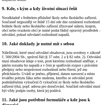
9. Kde, s kým a kdy životní situaci řešit
Neodkladně s ředitelem příslušné školy nebo školského zařízení.
Současně nejpozději ve lhůtě 15 dní ode dne oznámení rozhodnutí
ředitele školy nebo školského zařízení zřizované státem, krajem,
obcí nebo svazkem obcí je nutné podat řádný opravný prostředek -
odvolání, pokud odvolatel rozhodnutí napadá.
10. Jaké doklady je nutné mít s sebou
Náležitosti, které musí odvolání obsahovat, jsou uvedeny v zákoně
č. 500/2004 Sb., správní řád (§ 37 odst. 2 a § 82 odst. 2). Odvolání
musí obsahovat údaje o tom, proti kterému rozhodnutí směřuje, v
jakém rozsahu ho napadá a v čem je spatřován rozpor s právními
předpisy nebo nesprávnost rozhodnutí nebo řízení, jež mu
předcházelo. Uvádí se jméno, příjmení, datum narození a místo
trvalého pobytu žáka nebo studenta, kterého se odvolání proti
podmíněnému vyloučení či vyloučení ze školy nebo školského
zařízení týká, popř. adresa pro doručování. Součástí odvolání musí
být vždy podpis osoby, která jej podává.
11. Jaké jsou potřebné formuláře a kde jsou k
dispozici