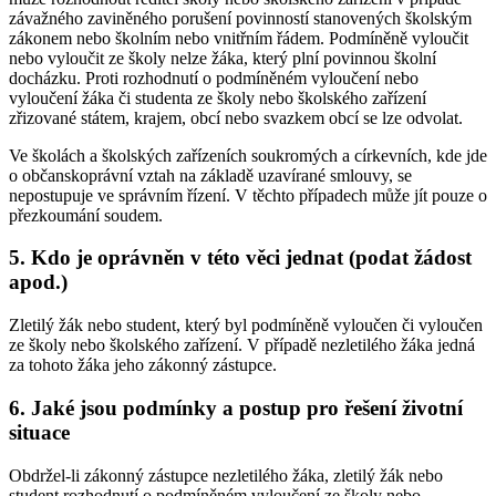
závažného zaviněného porušení povinností stanovených školským
zákonem nebo školním nebo vnitřním řádem. Podmíněně vyloučit
nebo vyloučit ze školy nelze žáka, který plní povinnou školní
docházku. Proti rozhodnutí o podmíněném vyloučení nebo
vyloučení žáka či studenta ze školy nebo školského zařízení
zřizované státem, krajem, obcí nebo svazkem obcí se lze odvolat.
Ve školách a školských zařízeních soukromých a církevních, kde jde
o občanskoprávní vztah na základě uzavírané smlouvy, se
nepostupuje ve správním řízení. V těchto případech může jít pouze o
přezkoumání soudem.
5. Kdo je oprávněn v této věci jednat (podat žádost
apod.)
Zletilý žák nebo student, který byl podmíněně vyloučen či vyloučen
ze školy nebo školského zařízení. V případě nezletilého žáka jedná
za tohoto žáka jeho zákonný zástupce.
6. Jaké jsou podmínky a postup pro řešení životní
situace
Obdržel-li zákonný zástupce nezletilého žáka, zletilý žák nebo
student rozhodnutí o podmíněném vyloučení ze školy nebo