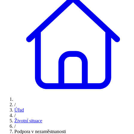
/
Úřad
/
Životní situace
/
Podpora v nezaměstnanosti