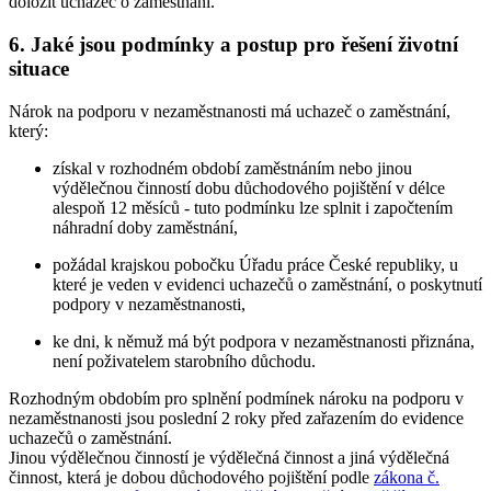
doložit uchazeč o zaměstnání
.
6. Jaké jsou podmínky a postup pro řešení životní
situace
Nárok na podporu v nezaměstnanosti má uchazeč o zaměstnání
,
který:
získal v rozhodném období zaměstnáním nebo jinou
výdělečnou činností dobu důchodového pojištění v délce
alespoň 12 měsíců - tuto podmínku lze splnit i započtením
náhradní doby zaměstnání,
požádal krajskou pobočku Úřadu práce České republiky, u
které je veden v evidenci uchazečů o zaměstnání, o poskytnutí
podpory v nezaměstnanosti,
ke dni, k němuž má být podpora v nezaměstnanosti přiznána,
není poživatelem starobního důchodu.
Rozhodným obdobím pro splnění podmínek nároku na podporu v
nezaměstnanosti jsou
poslední 2 roky
před zařazením do evidence
uchazečů o zaměstnání.
Jinou výdělečnou činností je výdělečná činnost a jiná výdělečná
činnost, která je dobou důchodového pojištění podle
zákona č.