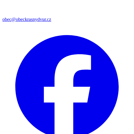
obec@obeckrasnydvur.cz