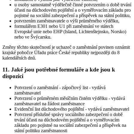
u osoby samostatně výdělečně činné potvrzením o době trvání
účasti na důchodovém pojištění a o vyměřovacím základu pro
pojistné na sociální zabezpečení a příspěvek na státní politiku,
potvrzením zaměstnavatele o výši průměrného výdělku,
formulářem E301 nebo U1 při zaměstnání ve státech
Evropské unie nebo EHP (Island, Lichtenštejnsko, Norsko)
nebo ve Švýcarsku.
Změny těchto skutečností je uchazeč o zaměstnání povinen oznámit
krajské pobočce Úřadu práce České republiky nejpozději do 8
kalendářních dnů
.
11. Jaké jsou potřebné formuláře a kde jsou k
dispozici
Potvrzení o zaměstnání - zápočtový list - vydává
zaměstnavatel
Potvrzení o průměrném měsíčním čistém výdělku - vydává
zaměstnavatel na žádost zaměstnance
Evidenční list důchodového pojištění - vydává zaměstnavatel
Potvrzení příslušné správy sociálního zabezpečení o době
trvání účasti na důchodovém pojištění a o vyměřovacím
základu pro pojistné na sociální zabezpečení a příspěvek na
státní politiku zaměstnanosti