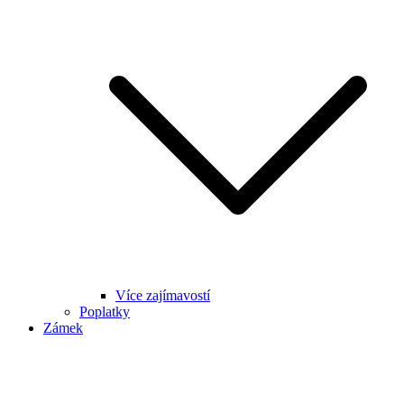
Více zajímavostí
Poplatky
Zámek