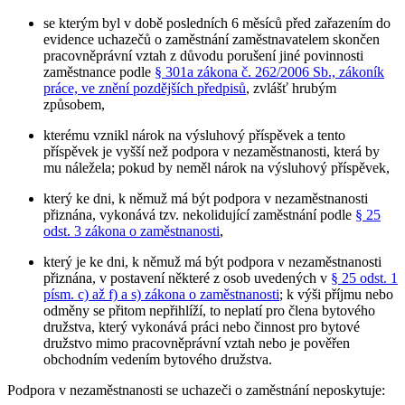
se kterým byl v době posledních 6 měsíců před zařazením do
evidence uchazečů o zaměstnání zaměstnavatelem skončen
pracovněprávní vztah z důvodu porušení jiné povinnosti
zaměstnance podle
§ 301a zákona č. 262/2006 Sb., zákoník
práce, ve znění pozdějších předpisů
, zvlášť hrubým
způsobem,
kterému vznikl nárok na výsluhový příspěvek a tento
příspěvek je vyšší než podpora v nezaměstnanosti, která by
mu náležela; pokud by neměl nárok na výsluhový příspěvek,
který ke dni, k němuž má být podpora v nezaměstnanosti
přiznána, vykonává tzv. nekolidující zaměstnání podle
§ 25
odst. 3 zákona o zaměstnanosti
,
který je ke dni, k němuž má být podpora v nezaměstnanosti
přiznána, v postavení některé z osob uvedených v
§ 25 odst. 1
písm. c) až f) a s) zákona o zaměstnanosti
; k výši příjmu nebo
odměny se přitom nepřihlíží, to neplatí pro člena bytového
družstva, který vykonává práci nebo činnost pro bytové
družstvo mimo pracovněprávní vztah nebo je pověřen
obchodním vedením bytového družstva.
Podpora v nezaměstnanosti se uchazeči o zaměstnání neposkytuje
: