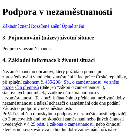
Podpora v nezaměstnanosti
Základní znění
Rozšířené znění
Úplné znění
3. Pojmenování (název) životní situace
Podpora v nezaměstnanosti
4. Základní informace k životní situaci
Nezaměstnanému občanovi, který požádá o pomoc při
zprostředkování vhodného zaměstnání Úřad práce České republiky,
při splnění
zákonem č. 435/2004 Sb., o zaměstnanosti, ve znění
pozdějších předpisů
(dále jen "zákon o zaměstnanosti"),
stanovených podmínek, vznikne nárok na podporu v
nezaměstnanosti. Ta slouží k finančnímu překlenutí nezbytné doby
nezaměstnanosti a náleží uchazeči o zaměstnání ode dne podání
Žádosti o podporu v nezaměstnanosti.
Požádá-li občan o poskytnutí podpory v nezaměstnanosti nejpozději
do 3 pracovních dnů po skončení zaměstnání nebo jiných činností
uvedených v
§ 25 odst. 1 zákona o zaměstnanosti
, nebo činností,
které jsou považovány za náhradní doby zaměstnání, přizná se