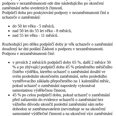
podpora v nezaměstnanosti ode dne následujícího po skončení
zaměstnání nebo uvedených činností.
Podpůrčí doba pro poskytování podpory v nezaměstnanosti činí u
uchazeče o zaměstnání
:
do 50 let věku - 5 měsíců,
nad 50 let do 55 let věku - 8 měsíců,
nad 55 let věku - 11 měsíců.
Rozhodující pro délku podpůrčí doby je věk uchazeče o zaměstnání
dosažený ke dni podání Žádosti o podporu v nezaměstnanosti.
Podpora v nezaměstnanosti činí:
v prvních 2 měsících podpůrčí doby 65 %, další 2 měsíce 50
% a po zbývající podpůrčí dobu 45 % průměrného měsíčního
čistého výdělku, kterého uchazeč o zaměstnání dosáhl ve
svém posledním ukončeném zaměstnání, nebo posledního
vyměřovacího základu přepočteného na 1 kalendářní měsíc,
pokud uchazeč o zaměstnání naposledy vykonával
samostatnou výdělečnou činnost,
45 % po celou podpůrčí dobu, pokud uchazeč o zaměstnání
před zařazením do evidence uchazečů o zaměstnání bez
vážného důvodu ukončil poslední zaměstnání sám nebo
dohodou se zaměstnavatelem (nevztahuje se na ukončení
samostatné výdělečné činnosti a na ukončení více zaměstnání