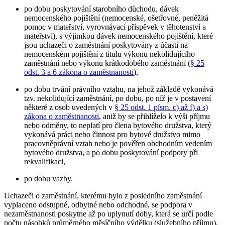
po dobu poskytování starobního důchodu, dávek
nemocenského pojištění (nemocenské, ošetřovné, peněžitá
pomoc v mateřství, vyrovnávací příspěvek v těhotenství a
mateřství), s výjimkou dávek nemocenského pojištění, které
jsou uchazeči o zaměstnání poskytovány z účasti na
nemocenském pojištění z titulu výkonu nekolidujícího
zaměstnání nebo výkonu krátkodobého zaměstnání (
§ 25
odst. 3 a 6 zákona o zaměstnanosti
),
po dobu trvání právního vztahu, na jehož základě vykonává
tzv. nekolidující zaměstnání, po dobu, po níž je v postavení
některé z osob uvedených v
§ 25 odst. 1 písm. c) až f) a s)
zákona o zaměstnanosti
, aniž by se přihlíželo k výši příjmu
nebo odměny, to neplatí pro člena bytového družstva, který
vykonává práci nebo činnost pro bytové družstvo mimo
pracovněprávní vztah nebo je pověřen obchodním vedením
bytového družstva, a po dobu poskytování podpory při
rekvalifikaci,
po dobu vazby.
Uchazeči o zaměstnání, kterému bylo z posledního zaměstnání
vyplaceno odstupné, odbytné nebo odchodné, se podpora v
nezaměstnanosti poskytne až po uplynutí doby, která se určí podle
počtu násobků průměrného měsíčního výdělku (služebního příjmu),