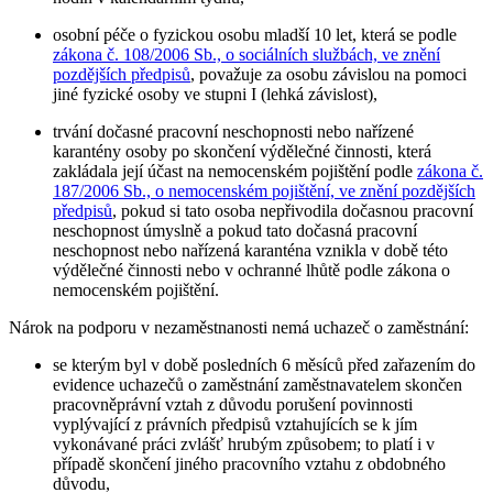
osobní péče o fyzickou osobu mladší 10 let, která se podle
zákona č. 108/2006 Sb., o sociálních službách, ve znění
pozdějších předpisů
, považuje za osobu závislou na pomoci
jiné fyzické osoby ve stupni I (lehká závislost),
trvání dočasné pracovní neschopnosti nebo nařízené
karantény osoby po skončení výdělečné činnosti, která
zakládala její účast na nemocenském pojištění podle
zákona č.
187/2006 Sb., o nemocenském pojištění, ve znění pozdějších
předpisů
, pokud si tato osoba nepřivodila dočasnou pracovní
neschopnost úmyslně a pokud tato dočasná pracovní
neschopnost nebo nařízená karanténa vznikla v době této
výdělečné činnosti nebo v ochranné lhůtě podle zákona o
nemocenském pojištění.
Nárok na podporu v nezaměstnanosti nemá uchazeč o zaměstnání
:
se kterým byl v době posledních 6 měsíců před zařazením do
evidence uchazečů o zaměstnání zaměstnavatelem skončen
pracovněprávní vztah z důvodu porušení povinnosti
vyplývající z právních předpisů vztahujících se k jím
vykonávané práci zvlášť hrubým způsobem; to platí i v
případě skončení jiného pracovního vztahu z obdobného
důvodu,