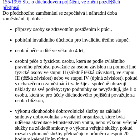
155/1995 Sb., o důchodovém pojištění, ve znění pozdějších
předpisů
.
Do předchozího zaměstnání se započítává i
náhradní doba
zaměstnání
, tj. doba:
přípravy osoby se zdravotním postižením k práci,
pobírání invalidního důchodu pro invaliditu třetího stupně,
osobní péče o dítě ve věku do 4 let,
osobní péče o fyzickou osobu, která se podle zvláštního
právního předpisu považuje za osobu závislou na pomoci jiné
fyzické osoby ve stupni II (středně těžká závislost), ve stupni
III (těžká závislost) nebo ve stupni IV (úplná závislost), pokud
s uchazečem o zaměstnání trvale žije a společně uhrazují
náklady na své potřeby; tyto podmínky se nevyžadují, jde-li o
osobu, která se pro účely důchodového pojištění považuje za
osobu blízkou,
výkonu dlouhodobé dobrovolnické služby na základě
smlouvy dobrovolníka s vysílající organizací, které byla
udělena akreditace Ministerstvem vnitra, nebo výkonu veřejné
služby na základě smlouvy o výkonu veřejné služby, pokud
rozsah vykonané služby překračuje v průměru alespoň 20
hodin v kalendářním týdnu,