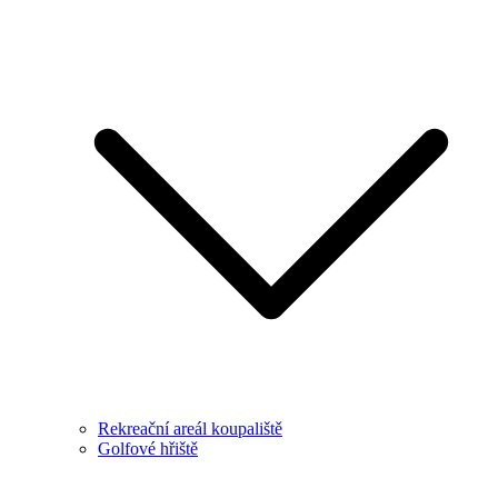
Rekreační areál koupaliště
Golfové hřiště