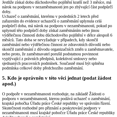
Jestliže získal dobu důchodového pojištění kratší než 3 měsíce, má
nárok na podporu v nezaměstnanosti jen po zbývající část podpůrčí
doby.
Uchazeč o zaměstnání, kterému v posledních 2 letech před
zařazením do evidence uchazečů o zaměstnání uplynula celá
podpůrčí doba, má nárok na podporu v nezaměstnanosti, pokud po
uplynutí této podpůrčí doby získal zaměstnáním nebo jinou
výdělečnou činností dobu důchodového pojištění v délce alespoň 6
měsíců. Tato doba se nevyžaduje v případech, kdy skončil
zaměstnání nebo výdělečnou činnost ze zdravotních důvodů nebo
skončil zaměstnání z důvodu organizačních změn u zaměstnavatele,
nebo proto, že zaměstnavatel porušil podstatnou povinnost
vyplývající z právních předpisů, kolektivní smlouvy nebo
sjednaných pracovních podmínek. Současně musí být splněna
podmínka celkové doby předchozího zaměstnání.
5. Kdo je oprávněn v této věci jednat (podat žádost
apod.)
O podpoře v nezaměstnanosti rozhoduje, na základě Žádosti o
podporu v nezaměstnanosti, kterou podává uchazeč o zaměstnání,
krajská pobočka Úřadu práce České republiky ve správním řízení.
Skutečnosti rozhodné pro přiznání a poskytování podpory v
nezaměstnanosti musí krajské pobočce Úřadu práce České republiky