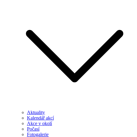
Aktuality
Kalendář akcí
Akce v okolí
Počasí
Fotogalerie