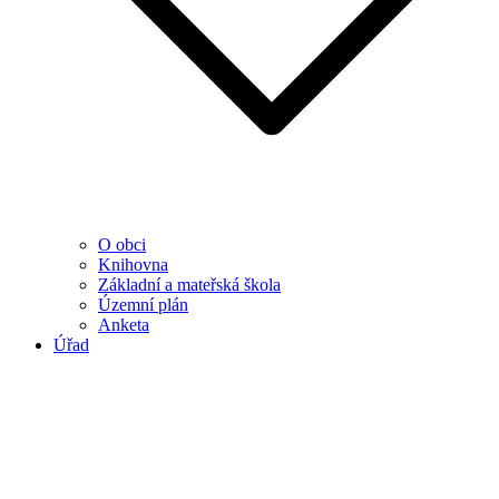
O obci
Knihovna
Základní a mateřská škola
Územní plán
Anketa
Úřad