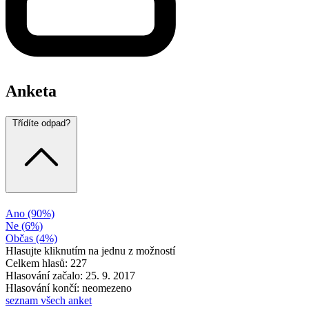
Anketa
Třídíte odpad?
Ano
(90%)
Ne
(6%)
Občas
(4%)
Hlasujte kliknutím na jednu z možností
Celkem hlasů: 227
Hlasování začalo: 25. 9. 2017
Hlasování končí: neomezeno
seznam všech anket