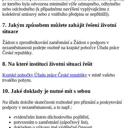
ze kterého byla odvozena minimální výše odstupného, odbytného
nebo odchodného (k případnému navýšení vyplývajícímu z
kolektivní smlouvy nebo z vnitřního předpisu se nepřihlíží).
7. Jakým způsobem můžete zahájit řešení životní
situace
Žádost o zprostředkování zaměstnání a Žádost o podporu v
nezaměstnanosti podejte osobně na krajské pobočce Úřadu práce
České republiky.
8. Na které instituci životní situaci řešit
Krajské pobočky Úřadu práce České republiky
v místě vašeho
trvalého pobytu.
10. Jaké doklady je nutné mít s sebou
Na úřadu doložte skutečnosti rozhodné pro přiznání a poskytování
podpory v nezaměstnanosti, a to např.:
evidenčním listem důchodového pojištění,
potvrzením o zaměstnání (zápočtový list),
dokladem o výkonu jiné výdělečné činnosti,