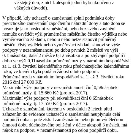
ve stejný den, z nichž alespoň jedno bylo ukončeno z
vážných důvodů).
V případě, kdy uchazeč o zaměstnání splnil podmínku doby
předchozího zaměstnání započtením náhradní doby a tato doba se
posuzuje jako poslední zaměstnání, nebo bez svého zavinění
nemůže osvědčit výši průměrného měsíčního čistého výdělku nebo
vyměřovacího základu, nebo u něho nelze stanovit průměrný
měsíční čistý výdělek nebo vyměřovací základ, stanoví se výše
podpory v nezaměstnanosti po dobu prvních 2 měsíců ve výši
0,15násobku, další 2 měsíce 0,12násobku a po zbývající podpůrčí
dobu ve výši 0,11násobku průměrné mzdy v národním hospodářství
za 1. až 3. čtvrtletí kalendářního roku předcházejícího kalendářnímu
roku, ve kterém byla podána žádost o tuto podporu.
Průměrná mzda
v národním hospodářství za 1. až 3. čtvrtletí roku
2016 činí
27 000 Kč
.
Maximální výše
podpory v nezaměstnanosti činí 0,58násobek
průměrné mzdy, tj.
15 660 Kč
(pro rok 2017).
Maximální výše
podpory při rekvalifikaci činí 0,65násobek
průměrné mzdy, tj.
17 550 Kč
(pro rok 2017).
Uchazeč o zaměstnání, kterému v posledních 2 letech před
zařazením do evidence uchazečů o zaměstnání neuplynula celá
podpůrčí doba a poté získal zaměstnáním nebo jinou výdělečnou
činností dobu důchodového pojištění v délce alespoň 3 měsíců, má
nárok na podporu v nezaměstnanosti po celou podpůrčí dobu.