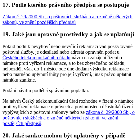
17. Podle kterého právního předpisu se postupuje
Zákon č. 29/2000 Sb., o poštovních službách a o změně některých
zákonů, ve znění pozdějších předpisů
19. Jaké jsou opravné prostředky a jak se uplatňují
Pokud podnik nevyhoví nebo nevyřídí reklamaci vad poskytované
poštovní služby, je odesílatel nebo adresát oprávněn podat u
Českého telekomunikačního úřadu
návrh na zahájení řízení o
námitce proti vyřízení reklamace, a to bez zbytečného odkladu,
nejpozději však do 1 měsíce ode dne dodání výsledku reklamace
nebo marného uplynutí lhůty pro její vyřízení, jinak právo uplatnit
námitku zanikne.
Podání návrhu podléhá správnímu poplatku.
Na návrh Český telekomunikační úřad rozhodne v řízení o námitce
proti vyřízení reklamace o právech a povinnostech účastníků řízení
vyplývajících z poštovní smlouvy nebo ze
zákona č. 29/2000 Sb., o
poštovních službách a o změně některých zákonů, ve znění
pozdějších předpisů
.
20. Jaké sankce mohou být uplatněny v případě