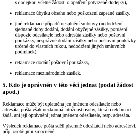
s dodejkou včetně žádosti o opatření potvrzené dodejky),
reklamace úbytku obsahu nebo poškození zapsané zásilky,
jiné reklamace případů nesplnění smlouvy (nedodržení
sjednané doby dodání, dodání obyčejné zásilky, porušení
dispozic odesílatele nebo adresáta zásilky nebo poštovní
poukázky, nesprávné dodání zásilky nebo poštovní poukázky
určené do vlastních rukou, nedodržení jiných smluvních
podmínek),
reklamace dodání poštovní poukázky,
reklamace mezinárodních zásilek.
5. Kdo je oprávněn v této věci jednat (podat žádost
apod.)
Reklamace může být uplatněna jen jménem odesílatele nebo
adresáta; pošta však nezkoumá totožnost osoby, která o reklamaci
žádá, ani její oprávnění jednat jménem odesílatele, resp. adresáta.
Výsledek reklamace pošta sdělí písemně odesílateli nebo adresátovi,
příp. osobě jimi zmocněné.