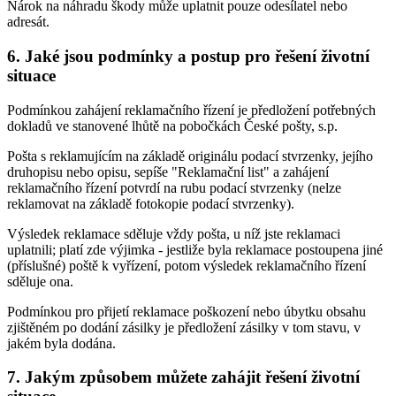
Nárok na náhradu škody může uplatnit pouze odesílatel nebo
adresát.
6. Jaké jsou podmínky a postup pro řešení životní
situace
Podmínkou zahájení reklamačního řízení je předložení potřebných
dokladů ve stanovené lhůtě na pobočkách České pošty, s.p.
Pošta s reklamujícím na základě originálu podací stvrzenky, jejího
druhopisu nebo opisu, sepíše "Reklamační list" a zahájení
reklamačního řízení potvrdí na rubu podací stvrzenky (nelze
reklamovat na základě fotokopie podací stvrzenky).
Výsledek reklamace sděluje vždy pošta, u níž jste reklamaci
uplatnili; platí zde výjimka - jestliže byla reklamace postoupena jiné
(příslušné) poště k vyřízení, potom výsledek reklamačního řízení
sděluje ona.
Podmínkou pro přijetí reklamace poškození nebo úbytku obsahu
zjištěném po dodání zásilky je předložení zásilky v tom stavu, v
jakém byla dodána.
7. Jakým způsobem můžete zahájit řešení životní