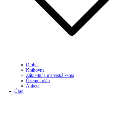
O obci
Knihovna
Základní a mateřská škola
Územní plán
Anketa
Úřad