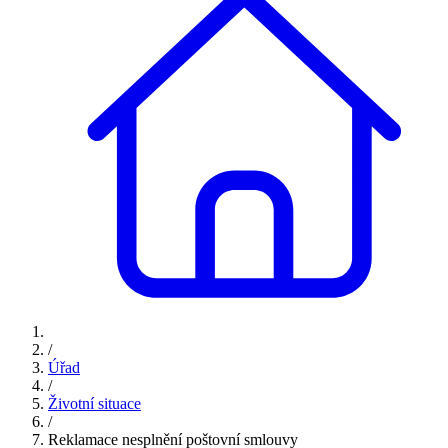
/
Úřad
/
Životní situace
/
Reklamace nesplnění poštovní smlouvy