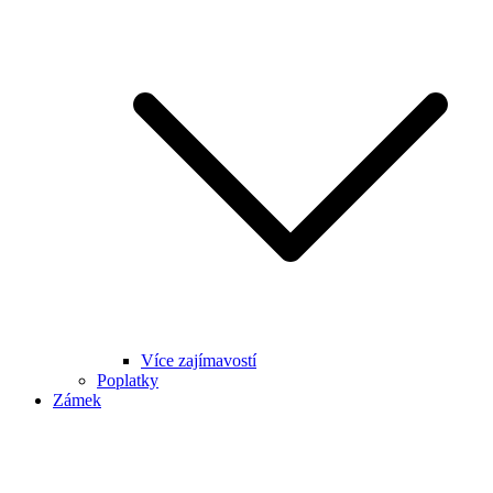
Více zajímavostí
Poplatky
Zámek