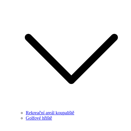
Rekreační areál koupaliště
Golfové hřiště