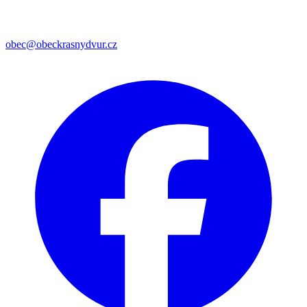
obec@obeckrasnydvur.cz