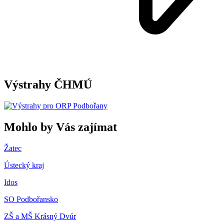
Výstrahy ČHMÚ
Mohlo by Vás zajímat
Žatec
Ústecký kraj
Idos
SO Podbořansko
ZŠ a MŠ Krásný Dvúr