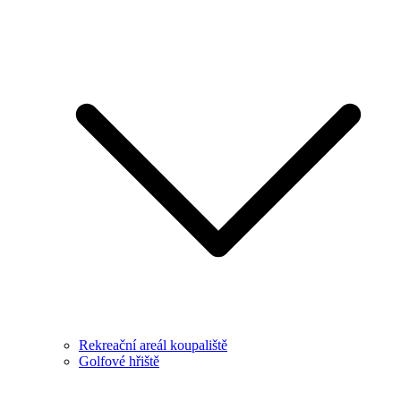
Rekreační areál koupaliště
Golfové hřiště