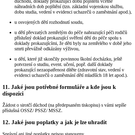
důchodu, doklady prokazující dobu pojištění včetně
náhradních dob pojištění (tzn. základní vojenskou službu,
dobu studia, vedení v evidenci uchazečů o zaměstnání apod.),
u osvojených dětí rozhodnutí soudu,
u dětí převzatých zemřelým do péče nahrazující péči rodičů
příslušný doklad prokazující svěření dětí do péče spolu s
doklady prokazujícími, že děti byly na zemřelého v době jeho
smrti převážně odkázány výživou,
u dětí, které již skončily povinnou školní docházku, ještě
potvrzení o studiu, event. učení, popř. další doklady
prokazující nezaopatřenost dítěte (zdravotní stav, vedení v
evidenci uchazečů o zaměstnání dětí mladších 18 let apod.).
11. Jaké jsou potřebné formuláře a kde jsou k
dispozici
Žádost o sirotčí důchod (na předepsaném tiskopisu) s vámi sepíše
příslušná OSSZ/ PSSZ/ MSSZ.
12. Jaké jsou poplatky a jak je lze uhradit
Správní ani jiné poplatky nejsou stanoveny.