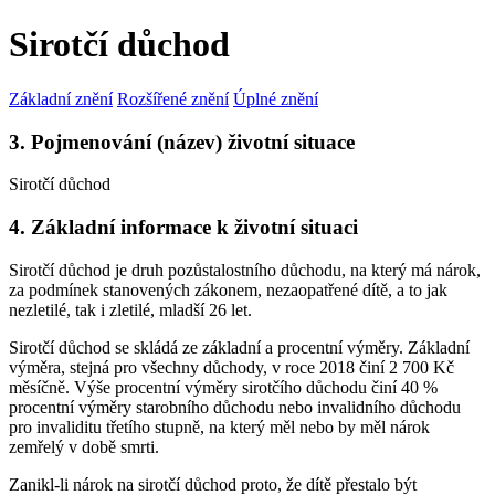
Sirotčí důchod
Základní znění
Rozšířené znění
Úplné znění
3. Pojmenování (název) životní situace
Sirotčí důchod
4. Základní informace k životní situaci
Sirotčí důchod je druh pozůstalostního důchodu, na který má nárok,
za podmínek stanovených zákonem, nezaopatřené dítě, a to jak
nezletilé, tak i zletilé, mladší 26 let.
Sirotčí důchod se skládá ze základní a procentní výměry. Základní
výměra, stejná pro všechny důchody, v roce 2018 činí 2 700 Kč
měsíčně. Výše procentní výměry sirotčího důchodu činí 40 %
procentní výměry starobního důchodu nebo invalidního důchodu
pro invaliditu třetího stupně, na který měl nebo by měl nárok
zemřelý v době smrti.
Zanikl-li nárok na sirotčí důchod proto, že dítě přestalo být