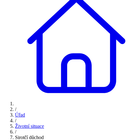
/
Úřad
/
Životní situace
/
Sirotčí důchod