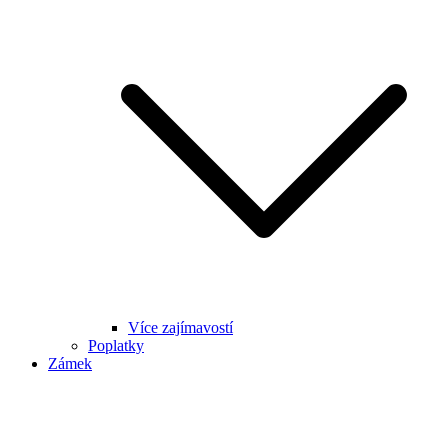
Více zajímavostí
Poplatky
Zámek