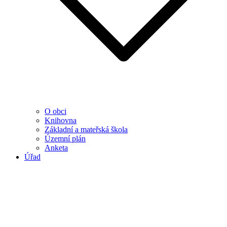
O obci
Knihovna
Základní a mateřská škola
Územní plán
Anketa
Úřad