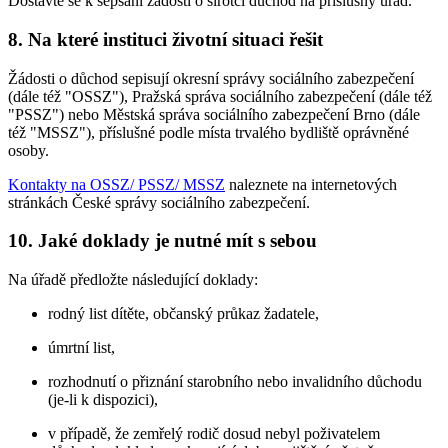
Dostavte se k sepsání žádosti o sirotčí důchod na příslušný úřad.
8. Na které instituci životní situaci řešit
Žádosti o důchod sepisují okresní správy sociálního zabezpečení
(dále též "OSSZ"), Pražská správa sociálního zabezpečení (dále též
"PSSZ") nebo Městská správa sociálního zabezpečení Brno (dále
též "MSSZ"), příslušné podle místa trvalého bydliště oprávněné
osoby.
Kontakty na OSSZ/ PSSZ/ MSSZ
naleznete na internetových
stránkách České správy sociálního zabezpečení.
10. Jaké doklady je nutné mít s sebou
Na úřadě předložte následující doklady:
rodný list dítěte, občanský průkaz žadatele,
úmrtní list,
rozhodnutí o přiznání starobního nebo invalidního důchodu
(je-li k dispozici),
v případě, že zemřelý rodič dosud nebyl poživatelem