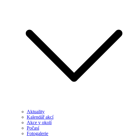
Aktuality
Kalendář akcí
Akce v okolí
Počasí
Fotogalerie