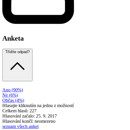
Anketa
Třídíte odpad?
Ano
(90%)
Ne
(6%)
Občas
(4%)
Hlasujte kliknutím na jednu z možností
Celkem hlasů: 227
Hlasování začalo: 25. 9. 2017
Hlasování končí: neomezeno
seznam všech anket