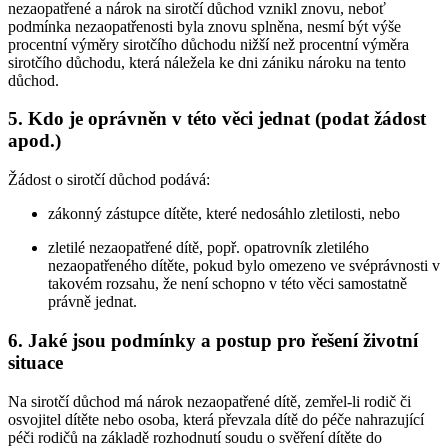
nezaopatřené a nárok na sirotčí důchod vznikl znovu, neboť
podmínka nezaopatřenosti byla znovu splněna, nesmí být výše
procentní výměry sirotčího důchodu nižší než procentní výměra
sirotčího důchodu, která náležela ke dni zániku nároku na tento
důchod.
5. Kdo je oprávněn v této věci jednat (podat žádost
apod.)
Žádost o sirotčí důchod podává:
zákonný zástupce dítěte, které nedosáhlo zletilosti, nebo
zletilé nezaopatřené dítě, popř. opatrovník zletilého
nezaopatřeného dítěte, pokud bylo omezeno ve svéprávnosti v
takovém rozsahu, že není schopno v této věci samostatně
právně jednat.
6. Jaké jsou podmínky a postup pro řešení životní
situace
Na sirotčí důchod má nárok nezaopatřené dítě, zemřel-li rodič či
osvojitel dítěte nebo osoba, která převzala dítě do péče nahrazující
péči rodičů na základě rozhodnutí soudu o svěření dítěte do