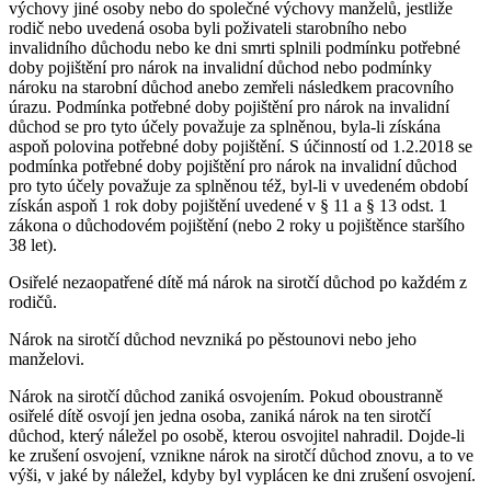
výchovy jiné osoby nebo do společné výchovy manželů, jestliže
rodič nebo uvedená osoba byli poživateli starobního nebo
invalidního důchodu nebo ke dni smrti splnili podmínku potřebné
doby pojištění pro nárok na invalidní důchod nebo podmínky
nároku na starobní důchod anebo zemřeli následkem pracovního
úrazu. Podmínka potřebné doby pojištění pro nárok na invalidní
důchod se pro tyto účely považuje za splněnou, byla-li získána
aspoň polovina potřebné doby pojištění. S účinností od 1.2.2018 se
podmínka potřebné doby pojištění pro nárok na invalidní důchod
pro tyto účely považuje za splněnou též, byl-li v uvedeném období
získán aspoň 1 rok doby pojištění uvedené v § 11 a § 13 odst. 1
zákona o důchodovém pojištění (nebo 2 roky u pojištěnce staršího
38 let).
Osiřelé nezaopatřené dítě má nárok na sirotčí důchod po každém z
rodičů.
Nárok na sirotčí důchod nevzniká po pěstounovi nebo jeho
manželovi.
Nárok na sirotčí důchod zaniká osvojením. Pokud oboustranně
osiřelé dítě osvojí jen jedna osoba, zaniká nárok na ten sirotčí
důchod, který náležel po osobě, kterou osvojitel nahradil. Dojde-li
ke zrušení osvojení, vznikne nárok na sirotčí důchod znovu, a to ve
výši, v jaké by náležel, kdyby byl vyplácen ke dni zrušení osvojení.