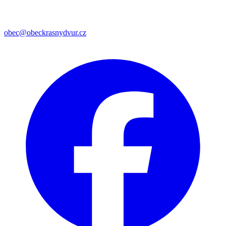
obec@obeckrasnydvur.cz