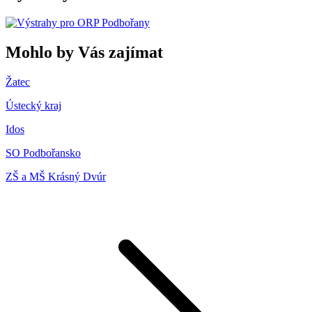
Mohlo by Vás zajímat
Žatec
Ústecký kraj
Idos
SO Podbořansko
ZŠ a MŠ Krásný Dvúr