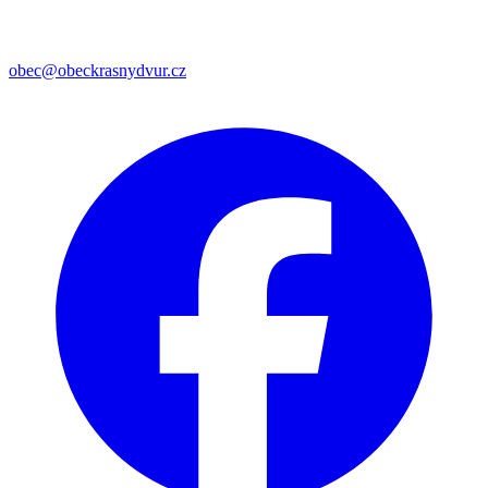
obec@obeckrasnydvur.cz