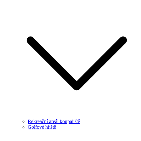
Rekreační areál koupaliště
Golfové hřiště