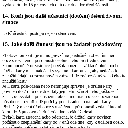
vydá kartu do 15 pracovních dnů ode dne doručení žádosti.
14. Kteří jsou další účastníci (dotčení) řešení životní
situace
Další účastníci postupu nejsou stanoveni.
15. Jaké další činnosti jsou po žadateli požadovány
Zhotovenou kartu je nutno převzít na příslušném obecním úřadu
obce s rozšířenou působností osobně nebo prostřednictvím
zplnomocněného zástupce (to však pouze na základě plné moci).
Držitel karty musí nakládat s vydanou kartou tak, aby nedošlo k
zneužití údajů na záznamovém zařízení. Je zodpovědný za jakékoliv
zneužití karty.
Je-li karta poškozena nebo nefunguje správně, je držitel karty
povinen do 7 dnů ode dne, kdy její nefunkčnost nebo poškození
zjistil, odevzdat ji příslušnému obecnímu úřadu obce s rozšířenou
působností a v případě potřeby podat žádost o náhradu karty.
Příslušný obecní úřad obce s rozšířenou působností vydá náhradní
kartu do 5 pracovních dnů ode dne podání žádosti.
Byla-li karta ztracena nebo odcizena, je držitel karty povinen
požádat o zneplatnění karty do 7 dnů ode dne, kdy k události došlo,
a v případě potřeby podat žádost o náhradu karty.