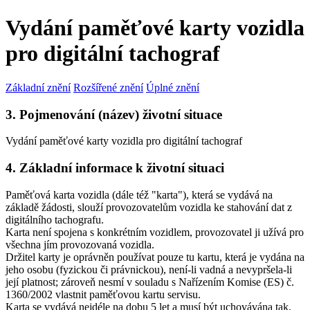
Vydání paměťové karty vozidla
pro digitální tachograf
Základní znění
Rozšířené znění
Úplné znění
3. Pojmenování (název) životní situace
Vydání paměťové karty vozidla pro digitální tachograf
4. Základní informace k životní situaci
Paměťová karta vozidla (dále též "karta"), která se vydává na
základě žádosti, slouží provozovatelům vozidla ke stahování dat z
digitálního tachografu.
Karta není spojena s konkrétním vozidlem, provozovatel ji užívá pro
všechna jím provozovaná vozidla.
Držitel karty je oprávněn používat pouze tu kartu, která je vydána na
jeho osobu (fyzickou či právnickou), není-li vadná a nevypršela-li
její platnost; zároveň nesmí v souladu s Nařízením Komise (ES) č.
1360/2002 vlastnit paměťovou kartu servisu.
Karta se vydává nejdéle na dobu 5 let a musí být uchovávána tak,