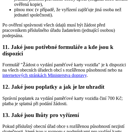
ověřená kopie),
plnou moc (v případě, že vyřízení zajišťuje jiná osoba než
jednatel společnosti).
Po ověření správnosti všech údajů musí být žádost před
pracovníkem příslušného úřadu žadatelem (jednající osobou)
podepsána.
11. Jaké jsou potřebné formuláře a kde jsou k
dispozici
Formulář "Žádost o vydání paměťové karty vozidla" je k dispozici
na všech obecních úřadech obcí s rozšířenou působností nebo na
internetových stránkách Ministerstva dopravy
.
12. Jaké jsou poplatky a jak je lze uhradit
Správní poplatek za vydání paměťové karty vozidla činí 700 Kč;
platba je splatná při podání žádosti.
13. Jaké jsou lhůty pro vyřízení
Pokud příslušný obecní úřad obce s rozšířenou působností nezjistí
skutečnosti, které jsou v rozporu s podmínkami pro vydání karty,