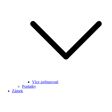
Více zajímavostí
Poplatky
Zámek