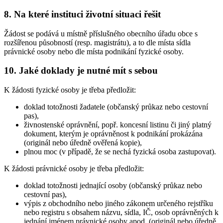
8. Na které instituci životní situaci řešit
Žádost se podává u místně příslušného obecního úřadu obce s
rozšířenou působností (resp. magistrátu), a to dle místa sídla
právnické osoby nebo dle místa podnikání fyzické osoby.
10. Jaké doklady je nutné mít s sebou
K žádosti fyzické osoby je třeba předložit:
doklad totožnosti žadatele (občanský průkaz nebo cestovní
pas),
živnostenské oprávnění, popř. koncesní listinu či jiný platný
dokument, kterým je oprávněnost k podnikání prokázána
(originál nebo úředně ověřená kopie),
plnou moc (v případě, že se nechá fyzická osoba zastupovat).
K žádosti právnické osoby je třeba předložit:
doklad totožnosti jednající osoby (občanský průkaz nebo
cestovní pas),
výpis z obchodního nebo jiného zákonem určeného rejstříku
nebo registru s obsahem názvu, sídla, IČ, osob oprávněných k
jednání jménem právnické osoby apod. (originál nebo úředně