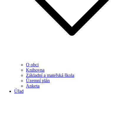
O obci
Knihovna
Základní a mateřská škola
Územní plán
Anketa
Úřad