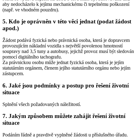
aby nedocházelo k jejímu mechanickému či tepelnému poškození
(např. ve vhodném pouzdru).
5. Kdo je oprávněn v této věci jednat (podat žádost
apod.)
Žádost podává fyzická nebo právnická osoba, která je dopravcem
provozujícím nákladní vozidla s největší povolenou hmotností
soupravy nad 3,5 tuny a autobusy, jejichž provoz musí být sledován
pomocí digitálního tachografu.
Za právnickou osobu může jednat fyzická osoba, která je jejím
statutárním orgánem, členem jejího statutárního orgánu nebo jejím
zástupcem.
6. Jaké jsou podmínky a postup pro řešení životní
situace
Splnění všech požadovaných náležitostí.
7. Jakým způsobem můžete zahájit řešení životní
situace
Podáním řádně a pravdivě vyplněné žádosti u příslušného úřadu.