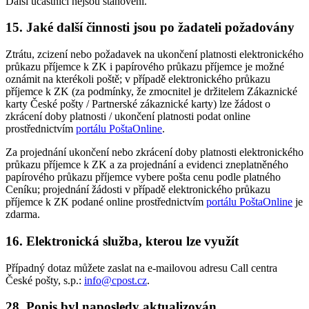
Další účastníci nejsou stanoveni.
15. Jaké další činnosti jsou po žadateli požadovány
Ztrátu, zcizení nebo požadavek na ukončení platnosti elektronického
průkazu příjemce k ZK i papírového průkazu příjemce je možné
oznámit na kterékoli poště; v případě elektronického průkazu
příjemce k ZK (za podmínky, že zmocnitel je držitelem Zákaznické
karty České pošty / Partnerské zákaznické karty) lze žádost o
zkrácení doby platnosti / ukončení platnosti podat online
prostřednictvím
portálu PoštaOnline
.
Za projednání ukončení nebo zkrácení doby platnosti elektronického
průkazu příjemce k ZK a za projednání a evidenci zneplatněného
papírového průkazu příjemce vybere pošta cenu podle platného
Ceníku; projednání žádosti v případě elektronického průkazu
příjemce k ZK podané online prostřednictvím
portálu PoštaOnline
je
zdarma.
16. Elektronická služba, kterou lze využít
Případný dotaz můžete zaslat na e-mailovou adresu Call centra
České pošty, s.p.:
info@cpost.cz
.
28. Popis byl naposledy aktualizován