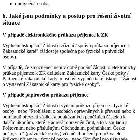
oprávněná osoba.
6. Jaké jsou podmínky a postup pro řešení životní
situace
V případě elektronického průkazu příjemce k ZK
Vyplnění tiskopisu "Žádost o zřízení / správu průkazu příjemce k
Zákaznické kartě" (žádost je společná pro fyzické a právnické
osoby).
V případě, že zmocněnec není v době podání žádosti o elektronický
průkaz příjemce k ZK držitelem Zákaznické karty České pošty /
Partnerské zákaznické karty, musí být vyplněn také tiskopis "Žádost
o vystavení Zákaznické karty pro fyzické osoby".
V případě papírového průkazu příjemce
Vyplnění tiskopisů "Žádost o vydání průkazu příjemce - fyzické
osoby" nebo "Prohlášení o osobách oprávněných k převzetí nebo k
odmítnutí převzetí zásilek a poukázaných peněžních částek a k
dalším úkonům, které je adresát oprávněn činit, a to v souladu s
Poštovními nebo příslušnými Obchodními podmínkami České
pošty, s.p." (právnické osoby) včetně "Poučení pro uživatele
Průkazu příjemce - fyzické osoby" nebo "Poučení pro uživatele