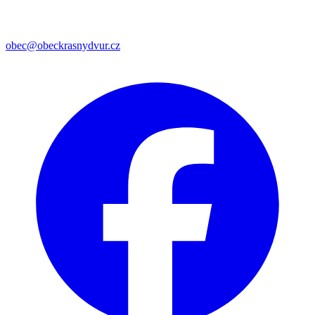
obec@obeckrasnydvur.cz