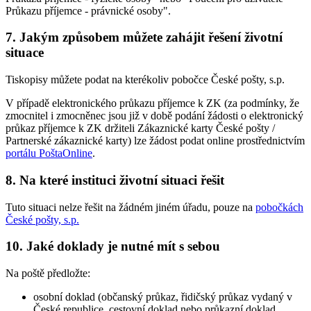
Průkazu příjemce - právnické osoby".
7. Jakým způsobem můžete zahájit řešení životní
situace
Tiskopisy můžete podat na kterékoliv pobočce České pošty, s.p.
V případě elektronického průkazu příjemce k ZK (za podmínky, že
zmocnitel i zmocněnec jsou již v době podání žádosti o elektronický
průkaz příjemce k ZK držiteli Zákaznické karty České pošty /
Partnerské zákaznické karty) lze žádost podat online prostřednictvím
portálu PoštaOnline
.
8. Na které instituci životní situaci řešit
Tuto situaci nelze řešit na žádném jiném úřadu, pouze na
pobočkách
České pošty, s.p.
10. Jaké doklady je nutné mít s sebou
Na poště předložte:
osobní doklad (občanský průkaz, řidičský průkaz vydaný v
České republice, cestovní doklad nebo průkazní doklad