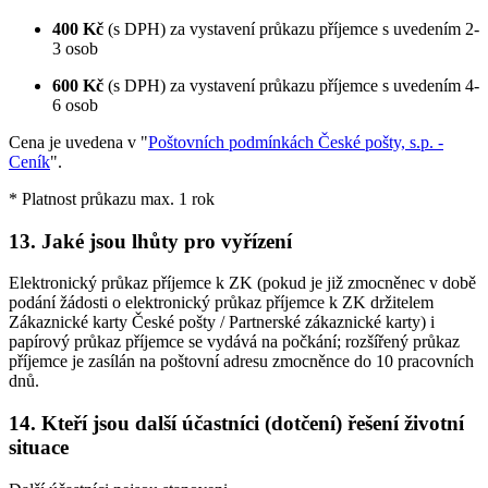
400 Kč
(s DPH) za vystavení průkazu příjemce s uvedením 2-
3 osob
600 Kč
(s DPH) za vystavení průkazu příjemce s uvedením 4-
6 osob
Cena je uvedena v "
Poštovních podmínkách České pošty, s.p. -
Ceník
".
* Platnost průkazu max. 1 rok
13. Jaké jsou lhůty pro vyřízení
Elektronický průkaz příjemce k ZK (pokud je již zmocněnec v době
podání žádosti o elektronický průkaz příjemce k ZK držitelem
Zákaznické karty České pošty / Partnerské zákaznické karty) i
papírový průkaz příjemce se vydává na počkání; rozšířený průkaz
příjemce je zasílán na poštovní adresu zmocněnce do 10 pracovních
dnů.
14. Kteří jsou další účastníci (dotčení) řešení životní
situace