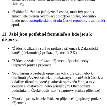
cizince),
předkládá-li žádost jiná fyzická osoba, musí být podpis
zmocnitele ověřen ověřovací doložkou notáře, obecního
úřadu nebo
zastupitelského úřadu České republiky v zahraničí
apod.
11. Jaké jsou potřebné formuláře a kde jsou k
dispozici
"Žádost o zřízení / správu průkazu příjemce k Zákaznické
kartě" (elektronický průkaz příjemce k ZK)
"Žádost o vydání průkazu příjemce - fyzické osoby"
(papírový průkaz příjemce)
"Prohlášení o osobách oprávněných k převzetí nebo k
odmítnutí převzetí zásilek a poukázaných peněžních částek a
k dalším úkonům, které je adresát oprávněn činit, a to v
souladu s Poštovními nebo příslušnými Obchodními
podmínkami České pošty, s.p." (papírový průkaz příjemce)
"Poučení pro uživatele Průkazu příjemce" (papírový průkaz
příjemce)