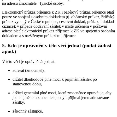
na adresu zmocnitele - fyzické osoby.
Elektronický průkaz příjemce k ZK i papírový průkaz příjemce platí
pouze ve spojení s osobním dokladem (tj. občanský průkaz, řidičský
průkaz vydaný v České republice, cestovní doklad, průkazní doklad
cizince); v případě dodávání zásilek v místě určeném v poštovní
adrese platí elektronický průkaz příjemce k ZK ve spojení s osobním
dokladem a s rozšířeným průkazem příjemce.
5. Kdo je oprávněn v této věci jednat (podat žádost
apod.)
V této věci je oprávněn/a jednat:
adresát (zmocnitel),
držitel dlouhodobé plné moci k přijímání zásilek po
stanovenou dobu,
držitel generální plné moci, která zmocněnce opravňuje, aby
jednal jménem zmocnitele, tedy i přijímal jemu adresované
zásilky,
zákonný zástupce,