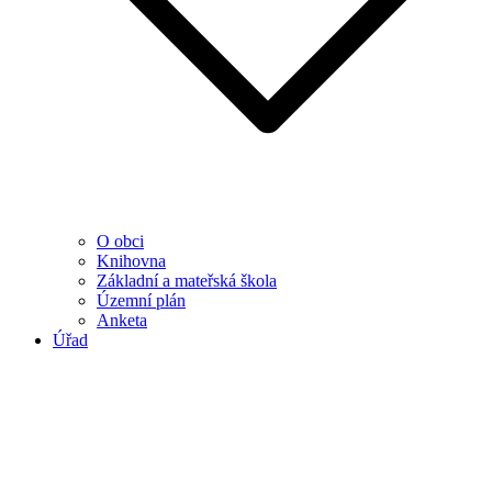
O obci
Knihovna
Základní a mateřská škola
Územní plán
Anketa
Úřad