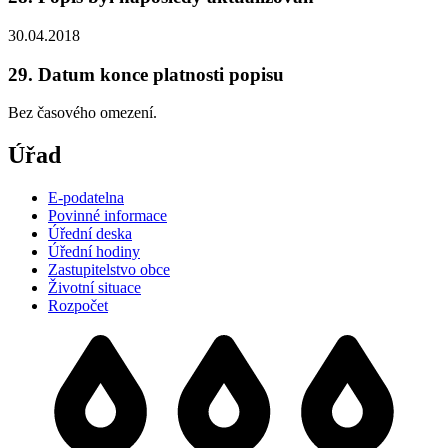
30.04.2018
29. Datum konce platnosti popisu
Bez časového omezení.
Úřad
E-podatelna
Povinné informace
Úřední deska
Úřední hodiny
Zastupitelstvo obce
Životní situace
Rozpočet