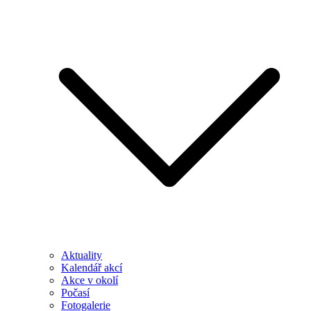
Aktuality
Kalendář akcí
Akce v okolí
Počasí
Fotogalerie