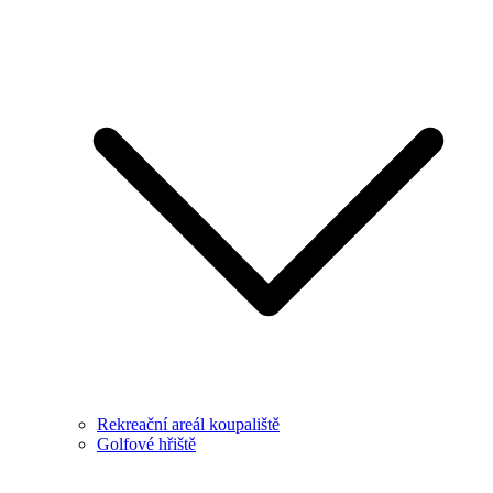
Rekreační areál koupaliště
Golfové hřiště