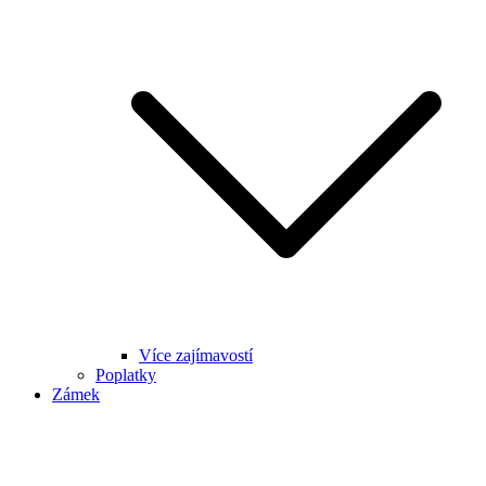
Více zajímavostí
Poplatky
Zámek