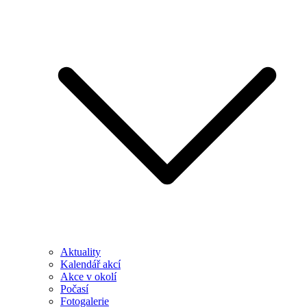
Aktuality
Kalendář akcí
Akce v okolí
Počasí
Fotogalerie