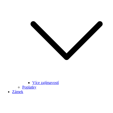
Více zajímavostí
Poplatky
Zámek