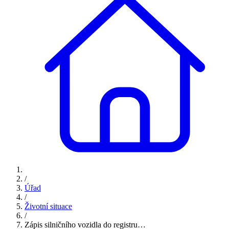
/
Úřad
/
Životní situace
/
Zápis silničního vozidla do registru…