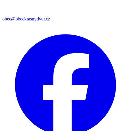
obec@obeckrasnydvur.cz