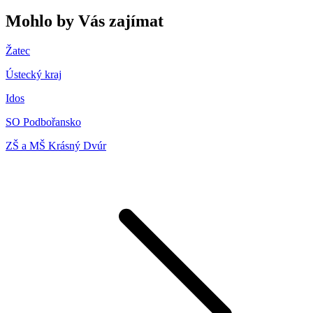
Mohlo by Vás zajímat
Žatec
Ústecký kraj
Idos
SO Podbořansko
ZŠ a MŠ Krásný Dvúr