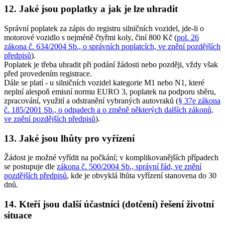
12. Jaké jsou poplatky a jak je lze uhradit
Správní poplatek za zápis do registru silničních vozidel, jde-li o
motorové vozidlo s nejméně čtyřmi koly, činí 800 Kč (
pol. 26
zákona č. 634/2004 Sb., o správních poplatcích, ve znění pozdějších
předpisů
).
Poplatek je třeba uhradit při podání žádosti nebo později, vždy však
před provedením registrace.
Dále se platí - u silničních vozidel kategorie M1 nebo N1, které
neplní alespoň emisní normu EURO 3, poplatek na podporu sběru,
zpracování, využití a odstranění vybraných autovraků (
§ 37e zákona
č. 185/2001 Sb., o odpadech a o změně některých dalších zákonů,
ve znění pozdějších předpisů
).
13. Jaké jsou lhůty pro vyřízení
Žádost je možné vyřídit na počkání; v komplikovanějších případech
se postupuje dle
zákona č. 500/2004 Sb., správní řád, ve znění
pozdějších předpisů
, kde je obvyklá lhůta vyřízení stanovena do 30
dnů.
14. Kteří jsou další účastníci (dotčení) řešení životní
situace