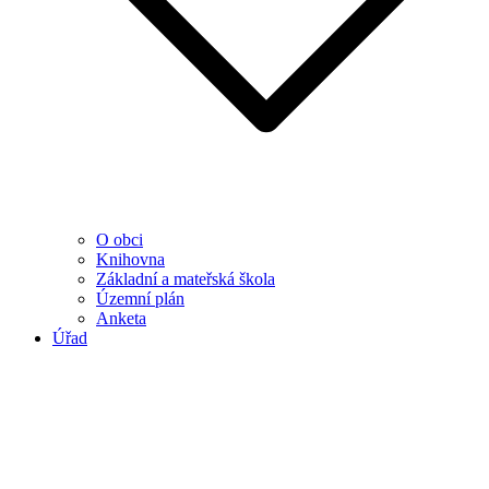
O obci
Knihovna
Základní a mateřská škola
Územní plán
Anketa
Úřad