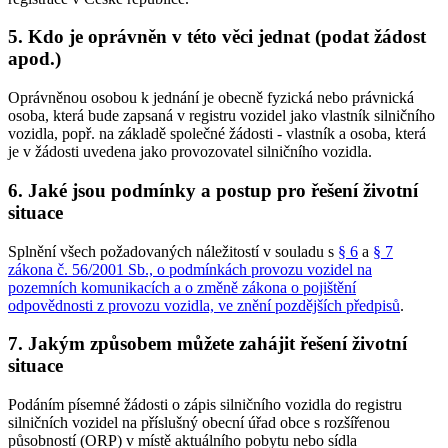
5. Kdo je oprávněn v této věci jednat (podat žádost
apod.)
Oprávněnou osobou k jednání je obecně fyzická nebo právnická
osoba, která bude zapsaná v registru vozidel jako vlastník silničního
vozidla, popř. na základě společné žádosti - vlastník a osoba, která
je v žádosti uvedena jako provozovatel silničního vozidla.
6. Jaké jsou podmínky a postup pro řešení životní
situace
Splnění všech požadovaných náležitostí v souladu s
§ 6
a
§ 7
zákona č. 56/2001 Sb., o podmínkách provozu vozidel na
pozemních komunikacích a o změně zákona o pojištění
odpovědnosti z provozu vozidla, ve znění pozdějších předpisů
.
7. Jakým způsobem můžete zahájit řešení životní
situace
Podáním písemné žádosti o zápis silničního vozidla do registru
silničních vozidel na příslušný obecní úřad obce s rozšířenou
působností (ORP) v místě aktuálního pobytu nebo sídla