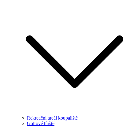
Rekreační areál koupaliště
Golfové hřiště