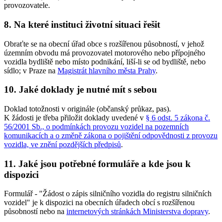
provozovatele.
8. Na které instituci životní situaci řešit
Obraťte se na obecní úřad obce s rozšířenou působností, v jehož
územním obvodu má provozovatel motorového nebo přípojného
vozidla bydliště nebo místo podnikání, liší-li se od bydliště, nebo
sídlo; v Praze na
Magistrát hlavního města Prahy
.
10. Jaké doklady je nutné mít s sebou
Doklad totožnosti v originále (občanský průkaz, pas).
K žádosti je třeba přiložit doklady uvedené v
§ 6 odst. 5 zákona č.
56/2001 Sb., o podmínkách provozu vozidel na pozemních
komunikacích a o změně zákona o pojištění odpovědnosti z provozu
vozidla, ve znění pozdějších předpisů
.
11. Jaké jsou potřebné formuláře a kde jsou k
dispozici
Formulář - "Žádost o zápis silničního vozidla do registru silničních
vozidel" je k dispozici na obecních úřadech obcí s rozšířenou
působností nebo na
internetových stránkách Ministerstva dopravy
.