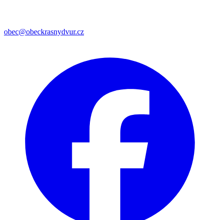
obec@obeckrasnydvur.cz