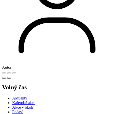
Autor:
Volný čas
Aktuality
Kalendář akcí
Akce v okolí
Počasí