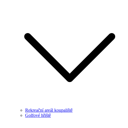
Rekreační areál koupaliště
Golfové hřiště