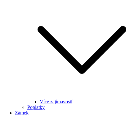
Více zajímavostí
Poplatky
Zámek