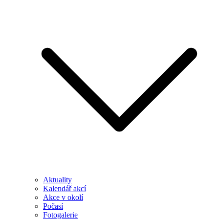
Aktuality
Kalendář akcí
Akce v okolí
Počasí
Fotogalerie