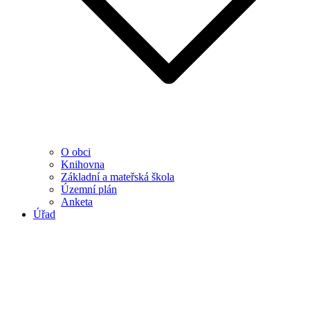
O obci
Knihovna
Základní a mateřská škola
Územní plán
Anketa
Úřad