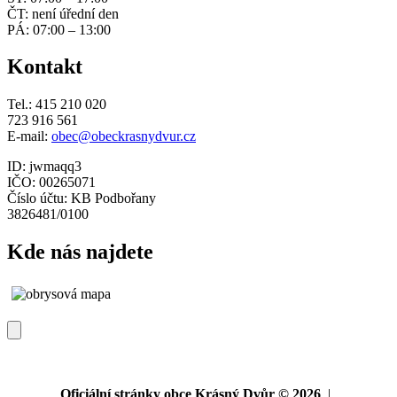
ČT: není úřední den
PÁ: 07:00 – 13:00
Kontakt
Tel.: 415 210 020
723 916 561
E-mail:
obec@obeckrasnydvur.cz
ID: jwmaqq3
IČO: 00265071
Číslo účtu: KB Podbořany
3826481/0100
Kde nás najdete
Oficiální stránky obce Krásný Dvůr © 2026
|