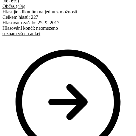
Ne
(6%)
Občas
(4%)
Hlasujte kliknutím na jednu z možností
Celkem hlasů: 227
Hlasování začalo: 25. 9. 2017
Hlasování končí: neomezeno
seznam všech anket