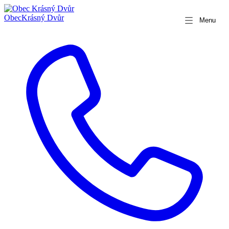
Obec
Krásný Dvůr
Menu