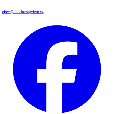
obec@obeckrasnydvur.cz