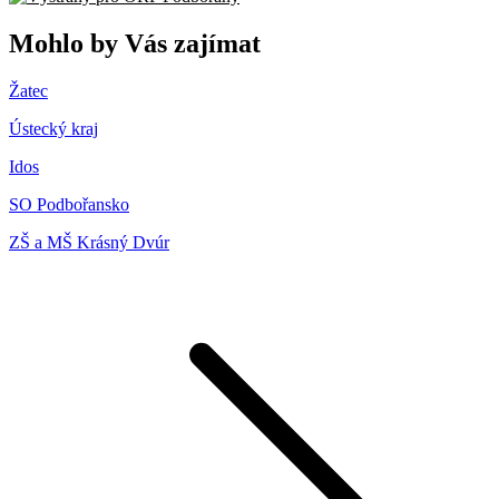
Mohlo by Vás zajímat
Žatec
Ústecký kraj
Idos
SO Podbořansko
ZŠ a MŠ Krásný Dvúr