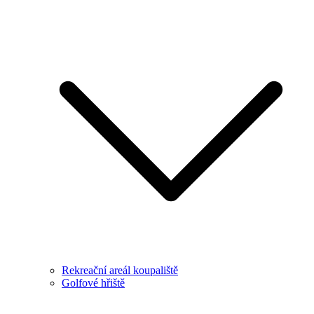
Rekreační areál koupaliště
Golfové hřiště