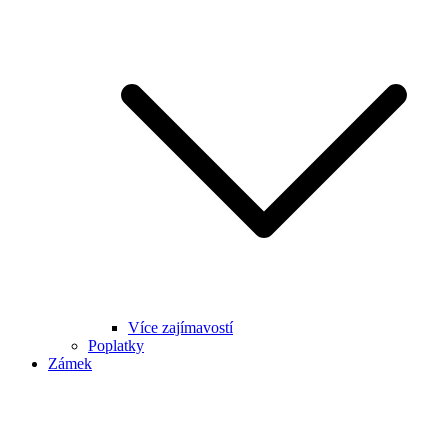
Více zajímavostí
Poplatky
Zámek