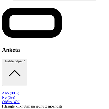
Anketa
Třídíte odpad?
Ano
(90%)
Ne
(6%)
Občas
(4%)
Hlasujte kliknutím na jednu z možností