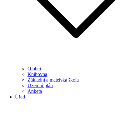
O obci
Knihovna
Základní a mateřská škola
Územní plán
Anketa
Úřad