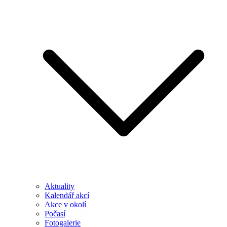
Aktuality
Kalendář akcí
Akce v okolí
Počasí
Fotogalerie