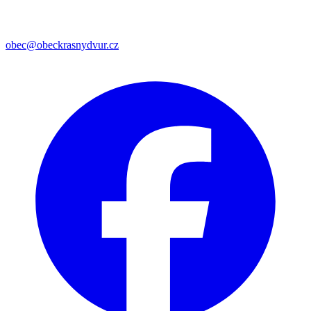
obec@obeckrasnydvur.cz