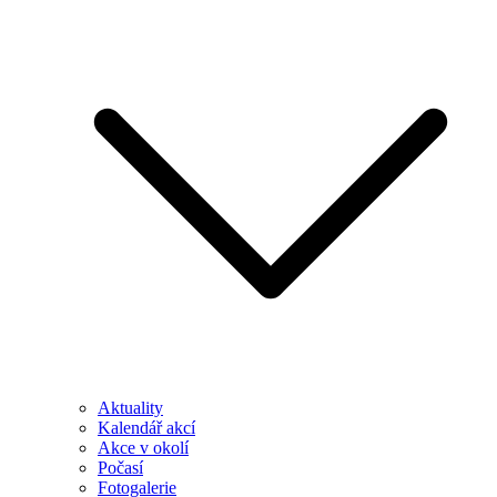
Aktuality
Kalendář akcí
Akce v okolí
Počasí
Fotogalerie