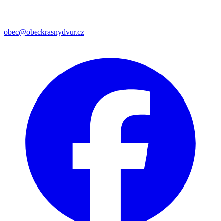
obec@obeckrasnydvur.cz