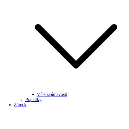
Více zajímavostí
Poplatky
Zámek