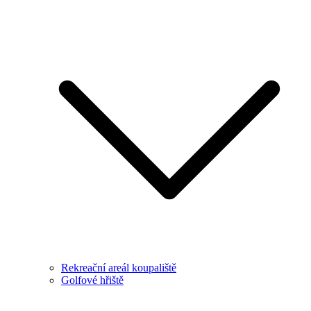
Rekreační areál koupaliště
Golfové hřiště