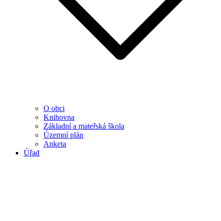
O obci
Knihovna
Základní a mateřská škola
Územní plán
Anketa
Úřad