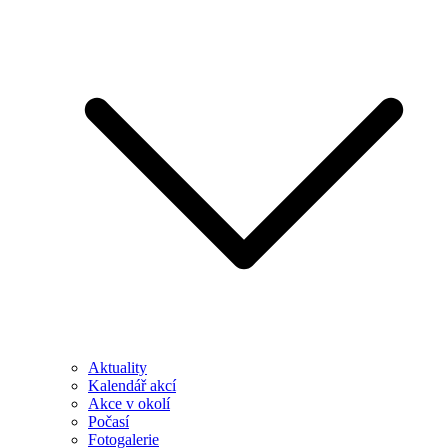
Aktuality
Kalendář akcí
Akce v okolí
Počasí
Fotogalerie