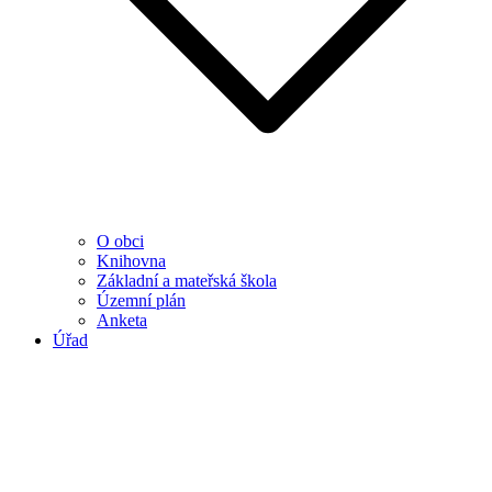
O obci
Knihovna
Základní a mateřská škola
Územní plán
Anketa
Úřad