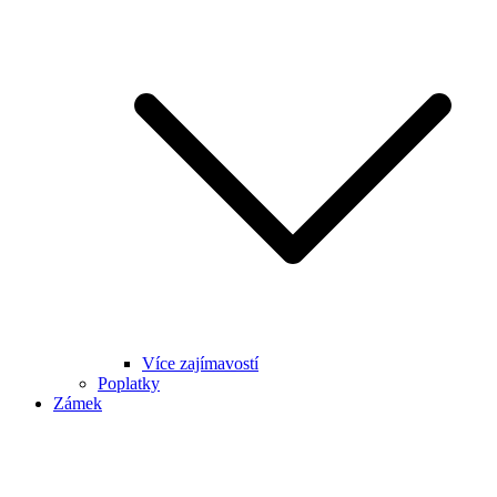
Více zajímavostí
Poplatky
Zámek