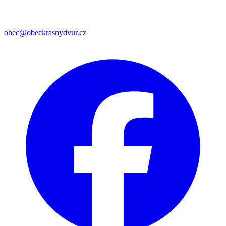
obec@obeckrasnydvur.cz