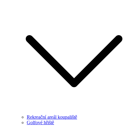
Rekreační areál koupaliště
Golfové hřiště