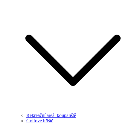
Rekreační areál koupaliště
Golfové hřiště