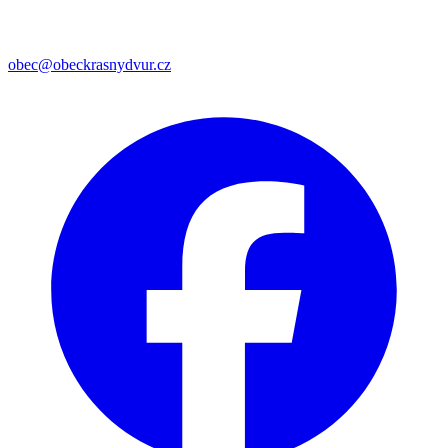
obec@obeckrasnydvur.cz