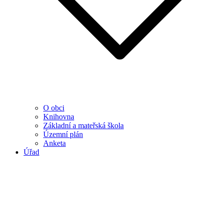
O obci
Knihovna
Základní a mateřská škola
Územní plán
Anketa
Úřad