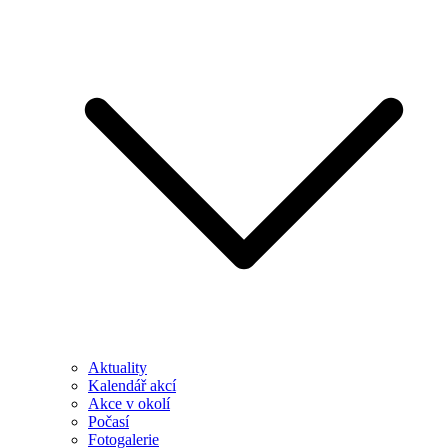
Aktuality
Kalendář akcí
Akce v okolí
Počasí
Fotogalerie