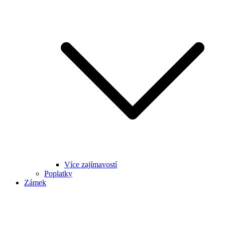
Více zajímavostí
Poplatky
Zámek