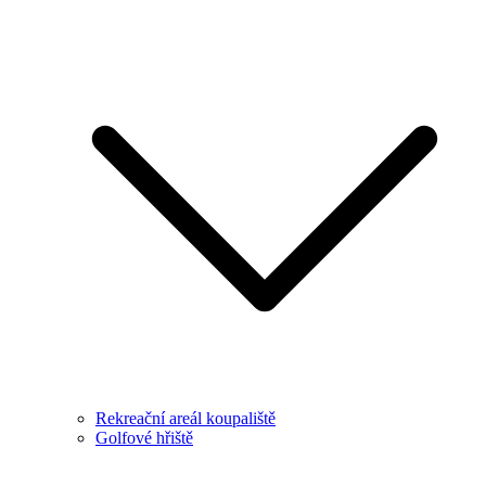
Rekreační areál koupaliště
Golfové hřiště