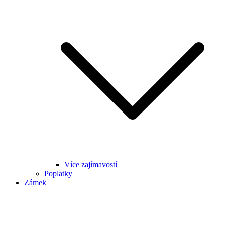
Více zajímavostí
Poplatky
Zámek