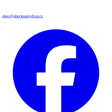
obec@obeckrasnydvur.cz