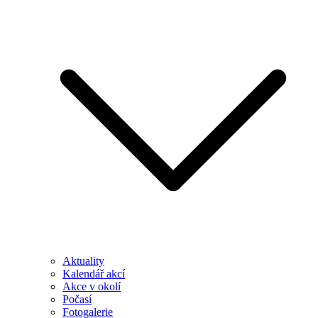
Aktuality
Kalendář akcí
Akce v okolí
Počasí
Fotogalerie