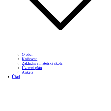
O obci
Knihovna
Základní a mateřská škola
Územní plán
Anketa
Úřad