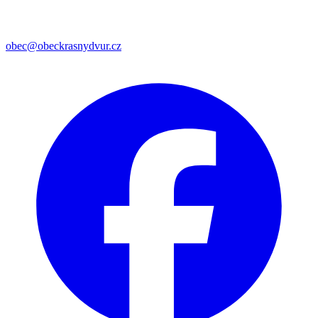
obec@obeckrasnydvur.cz