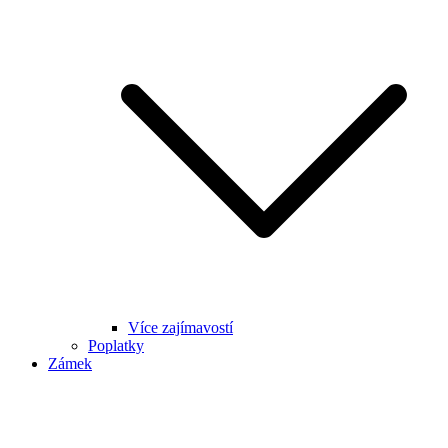
Více zajímavostí
Poplatky
Zámek