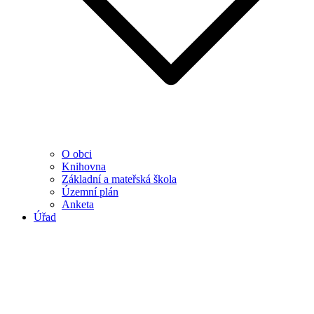
O obci
Knihovna
Základní a mateřská škola
Územní plán
Anketa
Úřad