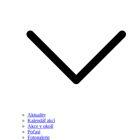
Aktuality
Kalendář akcí
Akce v okolí
Počasí
Fotogalerie