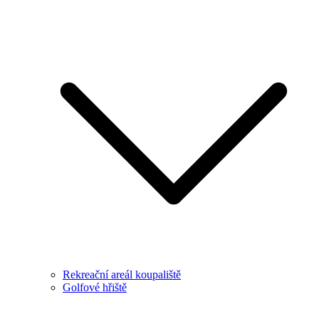
Rekreační areál koupaliště
Golfové hřiště