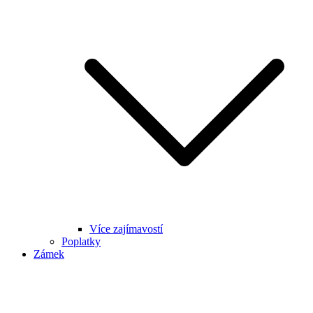
Více zajímavostí
Poplatky
Zámek