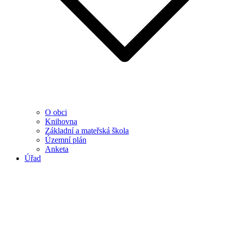
O obci
Knihovna
Základní a mateřská škola
Územní plán
Anketa
Úřad