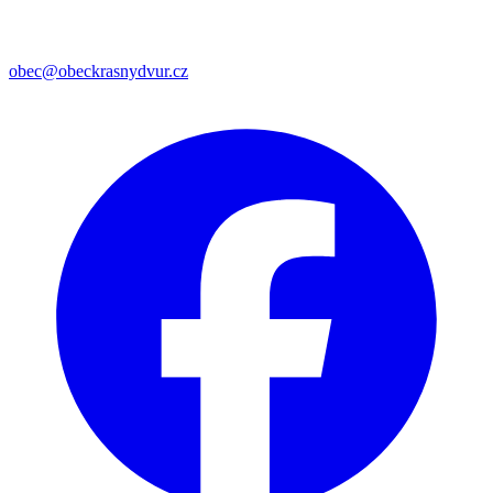
obec@obeckrasnydvur.cz