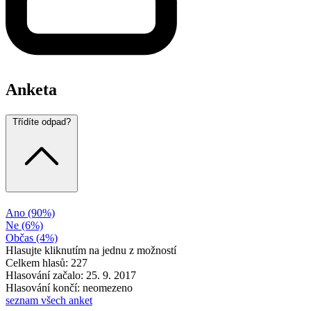
Anketa
Třídíte odpad?
Ano
(90%)
Ne
(6%)
Občas
(4%)
Hlasujte kliknutím na jednu z možností
Celkem hlasů: 227
Hlasování začalo: 25. 9. 2017
Hlasování končí: neomezeno
seznam všech anket