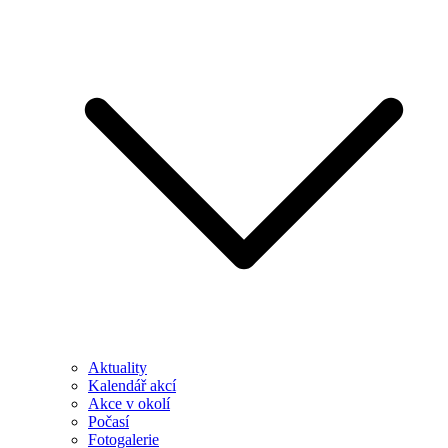
Aktuality
Kalendář akcí
Akce v okolí
Počasí
Fotogalerie