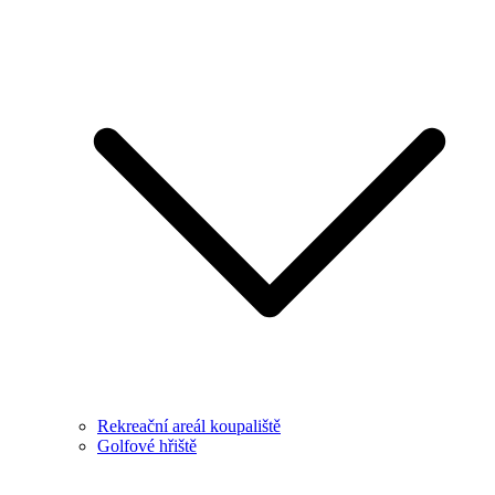
Rekreační areál koupaliště
Golfové hřiště