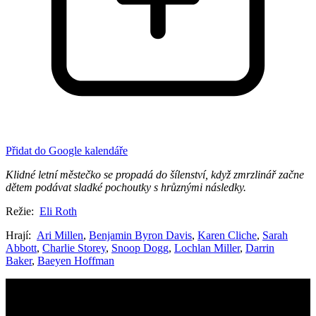
Přidat do Google kalendáře
Klidné letní městečko se propadá do šílenství, když zmrzlinář začne
dětem podávat sladké pochoutky s hrůznými následky.
Režie:
Eli Roth
Hrají:
Ari Millen
,
Benjamin Byron Davis
,
Karen Cliche
,
Sarah
Abbott
,
Charlie Storey
,
Snoop Dogg
,
Lochlan Miller
,
Darrin
Baker
,
Baeyen Hoffman