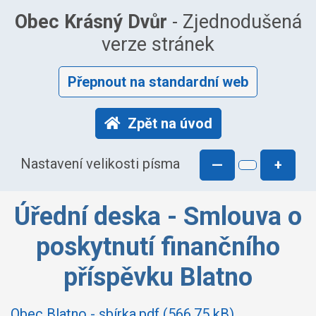
Obec Krásný Dvůr
- Zjednodušená
verze stránek
Přepnout na standardní web
Zpět na úvod
Nastavení velikosti písma
—
+
Úřední deska - Smlouva o
poskytnutí finančního
příspěvku Blatno
Obec Blatno - sbírka.pdf (566.75 kB)