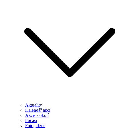
Aktuality
Kalendář akcí
Akce v okolí
Počasí
Fotogalerie