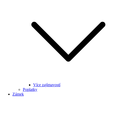
Více zajímavostí
Poplatky
Zámek