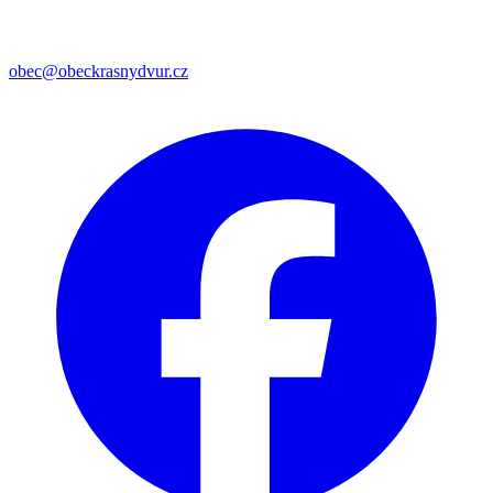
obec@obeckrasnydvur.cz