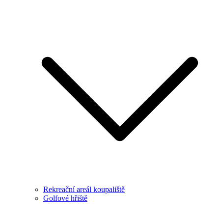
Rekreační areál koupaliště
Golfové hřiště