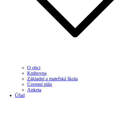
O obci
Knihovna
Základní a mateřská škola
Územní plán
Anketa
Úřad