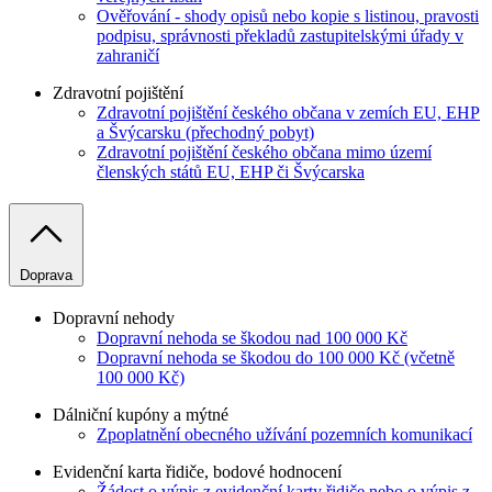
Ověřování - shody opisů nebo kopie s listinou, pravosti
podpisu, správnosti překladů zastupitelskými úřady v
zahraničí
Zdravotní pojištění
Zdravotní pojištění českého občana v zemích EU, EHP
a Švýcarsku (přechodný pobyt)
Zdravotní pojištění českého občana mimo území
členských států EU, EHP či Švýcarska
Doprava
Dopravní nehody
Dopravní nehoda se škodou nad 100 000 Kč
Dopravní nehoda se škodou do 100 000 Kč (včetně
100 000 Kč)
Dálniční kupóny a mýtné
Zpoplatnění obecného užívání pozemních komunikací
Evidenční karta řidiče, bodové hodnocení
Žádost o výpis z evidenční karty řidiče nebo o výpis z