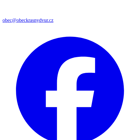
obec@obeckrasnydvur.cz