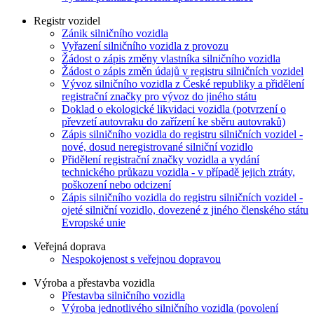
Registr vozidel
Zánik silničního vozidla
Vyřazení silničního vozidla z provozu
Žádost o zápis změny vlastníka silničního vozidla
Žádost o zápis změn údajů v registru silničních vozidel
Vývoz silničního vozidla z České republiky a přidělení
registrační značky pro vývoz do jiného státu
Doklad o ekologické likvidaci vozidla (potvrzení o
převzetí autovraku do zařízení ke sběru autovraků)
Zápis silničního vozidla do registru silničních vozidel -
nové, dosud neregistrované silniční vozidlo
Přidělení registrační značky vozidla a vydání
technického průkazu vozidla - v případě jejich ztráty,
poškození nebo odcizení
Zápis silničního vozidla do registru silničních vozidel -
ojeté silniční vozidlo, dovezené z jiného členského státu
Evropské unie
Veřejná doprava
Nespokojenost s veřejnou dopravou
Výroba a přestavba vozidla
Přestavba silničního vozidla
Výroba jednotlivého silničního vozidla (povolení