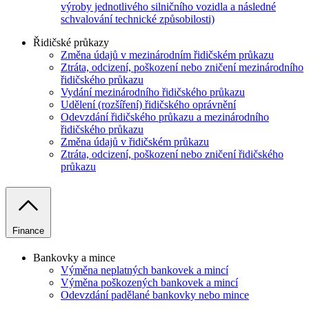
výroby jednotlivého silničního vozidla a následné
schvalování technické způsobilosti)
Řidičské průkazy
Změna údajů v mezinárodním řidičském průkazu
Ztráta, odcizení, poškození nebo zničení mezinárodního
řidičského průkazu
Vydání mezinárodního řidičského průkazu
Udělení (rozšíření) řidičského oprávnění
Odevzdání řidičského průkazu a mezinárodního
řidičského průkazu
Změna údajů v řidičském průkazu
Ztráta, odcizení, poškození nebo zničení řidičského
průkazu
Finance
Bankovky a mince
Výměna neplatných bankovek a mincí
Výměna poškozených bankovek a mincí
Odevzdání padělané bankovky nebo mince