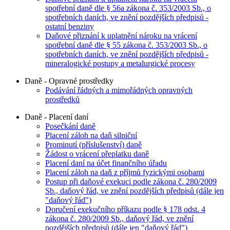
spotřební daně dle § 56a zákona č. 353/2003 Sb., o
spotřebních daních, ve znění pozdějších předpisů -
ostatní benziny
Daňové přiznání k uplatnění nároku na vrácení
spotřební daně dle § 55 zákona č. 353/2003 Sb., o
spotřebních daních, ve znění pozdějších předpisů -
mineralogické postupy a metalurgické procesy
Daně - Opravné prostředky
Podávání řádných a mimořádných opravných
prostředků
Daně - Placení daní
Posečkání daně
Placení záloh na daň silniční
Prominutí (příslušenství) daně
Žádost o vrácení přeplatku daně
Placení daní na účet finančního úřadu
Placení záloh na daň z příjmů fyzickými osobami
Postup při daňové exekuci podle zákona č. 280/2009
Sb., daňový řád, ve znění pozdějších předpisů (dále jen
"daňový řád")
Doručení exekučního příkazu podle § 178 odst. 4
zákona č. 280/2009 Sb., daňový řád, ve znění
pozdějších předpisů (dále jen "daňový řád")