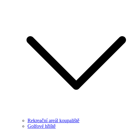
Rekreační areál koupaliště
Golfové hřiště