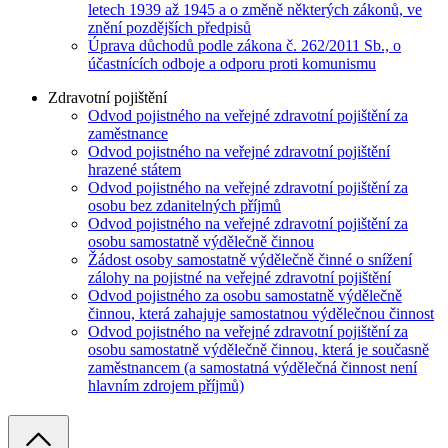
letech 1939 až 1945 a o změně některých zákonů, ve
znění pozdějších předpisů
Úprava důchodů podle zákona č. 262/2011 Sb., o
účastnících odboje a odporu proti komunismu
Zdravotní pojištění
Odvod pojistného na veřejné zdravotní pojištění za
zaměstnance
Odvod pojistného na veřejné zdravotní pojištění
hrazené státem
Odvod pojistného na veřejné zdravotní pojištění za
osobu bez zdanitelných příjmů
Odvod pojistného na veřejné zdravotní pojištění za
osobu samostatně výdělečně činnou
Žádost osoby samostatně výdělečně činné o snížení
zálohy na pojistné na veřejné zdravotní pojištění
Odvod pojistného za osobu samostatně výdělečně
činnou, která zahajuje samostatnou výdělečnou činnost
Odvod pojistného na veřejné zdravotní pojištění za
osobu samostatně výdělečně činnou, která je současně
zaměstnancem (a samostatná výdělečná činnost není
hlavním zdrojem příjmů)