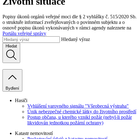
Životní situace
Popisy úkonů orgánů veřejné moci dle § 2 vyhlášky č. 515/2020 Sb.
o struktuře informací zveřejňovaných o povinném subjektu a o
osnově popisu úkonů vykonávaných v rámci agendy naleznete na
Portálu veřejné správy
Hledaný výraz
Hledat
Bydlení
Hasiči
Vyhlášení varovného signálu "Všeobecná výstraha"
Únik nebezpečné chemické látky do životního prostředí
Postup občana, u kterého vznikl požár (nebyl-li požár
likvidován jednotkou požární ochrany)
Katastr nemovitostí
Poskytování údajů z katastru nemovitostí