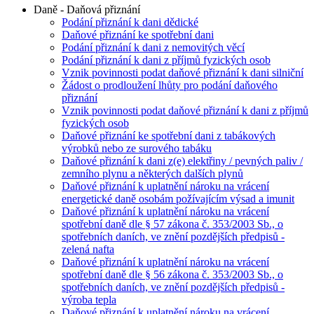
Daně - Daňová přiznání
Podání přiznání k dani dědické
Daňové přiznání ke spotřební dani
Podání přiznání k dani z nemovitých věcí
Podání přiznání k dani z příjmů fyzických osob
Vznik povinnosti podat daňové přiznání k dani silniční
Žádost o prodloužení lhůty pro podání daňového
přiznání
Vznik povinnosti podat daňové přiznání k dani z příjmů
fyzických osob
Daňové přiznání ke spotřební dani z tabákových
výrobků nebo ze surového tabáku
Daňové přiznání k dani z(e) elektřiny / pevných paliv /
zemního plynu a některých dalších plynů
Daňové přiznání k uplatnění nároku na vrácení
energetické daně osobám požívajícím výsad a imunit
Daňové přiznání k uplatnění nároku na vrácení
spotřební daně dle § 57 zákona č. 353/2003 Sb., o
spotřebních daních, ve znění pozdějších předpisů -
zelená nafta
Daňové přiznání k uplatnění nároku na vrácení
spotřební daně dle § 56 zákona č. 353/2003 Sb., o
spotřebních daních, ve znění pozdějších předpisů -
výroba tepla
Daňové přiznání k uplatnění nároku na vrácení