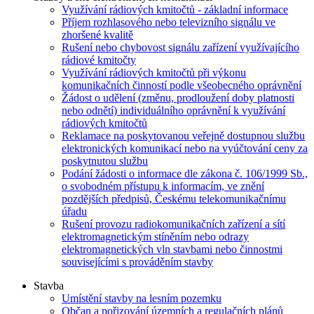
Využívání rádiových kmitočtů - základní informace
Příjem rozhlasového nebo televizního signálu ve
zhoršené kvalitě
Rušení nebo chybovost signálu zařízení využívajícího
rádiové kmitočty
Využívání rádiových kmitočtů při výkonu
komunikačních činností podle všeobecného oprávnění
Žádost o udělení (změnu, prodloužení doby platnosti
nebo odnětí) individuálního oprávnění k využívání
rádiových kmitočtů
Reklamace na poskytovanou veřejně dostupnou službu
elektronických komunikací nebo na vyúčtování ceny za
poskytnutou službu
Podání žádosti o informace dle zákona č. 106/1999 Sb.,
o svobodném přístupu k informacím, ve znění
pozdějších předpisů, Českému telekomunikačnímu
úřadu
Rušení provozu radiokomunikačních zařízení a sítí
elektromagnetickým stíněním nebo odrazy
elektromagnetických vln stavbami nebo činnostmi
souvisejícími s prováděním stavby
Stavba
Umístění stavby na lesním pozemku
Občan a pořizování územních a regulačních plánů