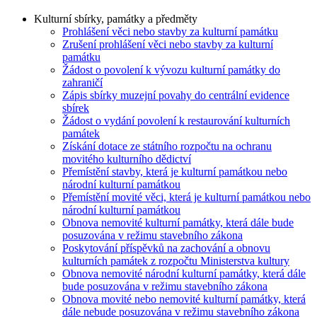
Kulturní sbírky, památky a předměty
Prohlášení věci nebo stavby za kulturní památku
Zrušení prohlášení věci nebo stavby za kulturní
památku
Žádost o povolení k vývozu kulturní památky do
zahraničí
Zápis sbírky muzejní povahy do centrální evidence
sbírek
Žádost o vydání povolení k restaurování kulturních
památek
Získání dotace ze státního rozpočtu na ochranu
movitého kulturního dědictví
Přemístění stavby, která je kulturní památkou nebo
národní kulturní památkou
Přemístění movité věci, která je kulturní památkou nebo
národní kulturní památkou
Obnova nemovité kulturní památky, která dále bude
posuzována v režimu stavebního zákona
Poskytování příspěvků na zachování a obnovu
kulturních památek z rozpočtu Ministerstva kultury
Obnova nemovité národní kulturní památky, která dále
bude posuzována v režimu stavebního zákona
Obnova movité nebo nemovité kulturní památky, která
dále nebude posuzována v režimu stavebního zákona