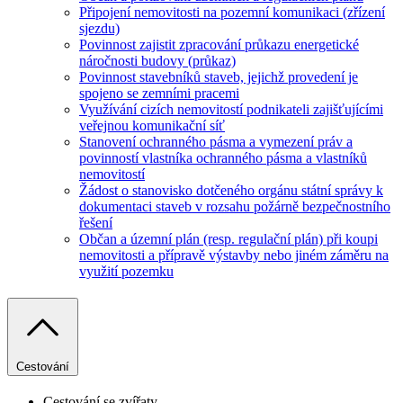
Připojení nemovitosti na pozemní komunikaci (zřízení
sjezdu)
Povinnost zajistit zpracování průkazu energetické
náročnosti budovy (průkaz)
Povinnost stavebníků staveb, jejichž provedení je
spojeno se zemními pracemi
Využívání cizích nemovitostí podnikateli zajišťujícími
veřejnou komunikační síť
Stanovení ochranného pásma a vymezení práv a
povinností vlastníka ochranného pásma a vlastníků
nemovitostí
Žádost o stanovisko dotčeného orgánu státní správy k
dokumentaci staveb v rozsahu požárně bezpečnostního
řešení
Občan a územní plán (resp. regulační plán) při koupi
nemovitosti a přípravě výstavby nebo jiném záměru na
využití pozemku
Cestování
Cestování se zvířaty