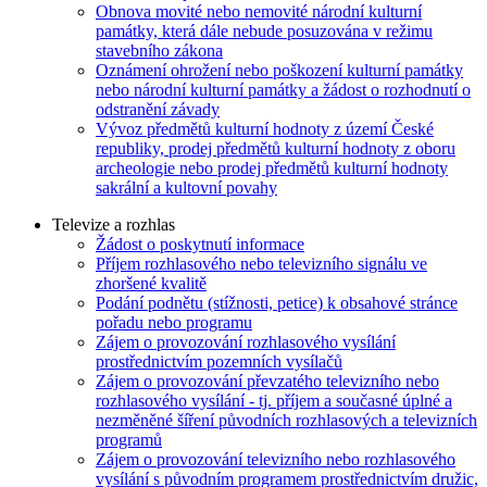
Obnova movité nebo nemovité národní kulturní
památky, která dále nebude posuzována v režimu
stavebního zákona
Oznámení ohrožení nebo poškození kulturní památky
nebo národní kulturní památky a žádost o rozhodnutí o
odstranění závady
Vývoz předmětů kulturní hodnoty z území České
republiky, prodej předmětů kulturní hodnoty z oboru
archeologie nebo prodej předmětů kulturní hodnoty
sakrální a kultovní povahy
Televize a rozhlas
Žádost o poskytnutí informace
Příjem rozhlasového nebo televizního signálu ve
zhoršené kvalitě
Podání podnětu (stížnosti, petice) k obsahové stránce
pořadu nebo programu
Zájem o provozování rozhlasového vysílání
prostřednictvím pozemních vysílačů
Zájem o provozování převzatého televizního nebo
rozhlasového vysílání - tj. příjem a současné úplné a
nezměněné šíření původních rozhlasových a televizních
programů
Zájem o provozování televizního nebo rozhlasového
vysílání s původním programem prostřednictvím družic,