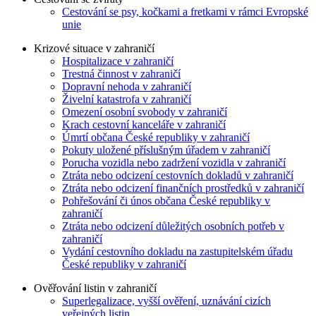
Cestování se psy, kočkami a fretkami v rámci Evropské
unie
Krizové situace v zahraničí
Hospitalizace v zahraničí
Trestná činnost v zahraničí
Dopravní nehoda v zahraničí
Živelní katastrofa v zahraničí
Omezení osobní svobody v zahraničí
Krach cestovní kanceláře v zahraničí
Úmrtí občana České republiky v zahraničí
Pokuty uložené příslušným úřadem v zahraničí
Porucha vozidla nebo zadržení vozidla v zahraničí
Ztráta nebo odcizení cestovních dokladů v zahraničí
Ztráta nebo odcizení finančních prostředků v zahraničí
Pohřešování či únos občana České republiky v
zahraničí
Ztráta nebo odcizení důležitých osobních potřeb v
zahraničí
Vydání cestovního dokladu na zastupitelském úřadu
České republiky v zahraničí
Ověřování listin v zahraničí
Superlegalizace, vyšší ověření, uznávání cizích
veřejných listin