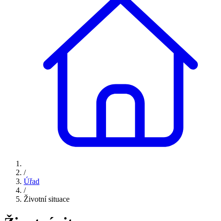
/
Úřad
/
Životní situace