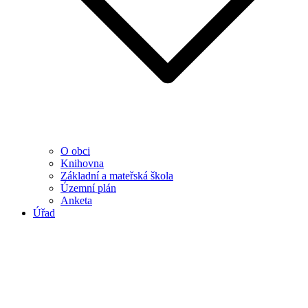
O obci
Knihovna
Základní a mateřská škola
Územní plán
Anketa
Úřad