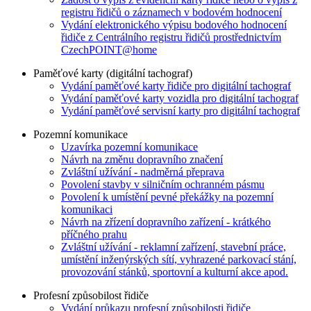
registru řidičů o záznamech v bodovém hodnocení
Vydání elektronického výpisu bodového hodnocení
řidiče z Centrálního registru řidičů prostřednictvím
CzechPOINT@home
Paměťové karty (digitální tachograf)
Vydání paměťové karty řidiče pro digitální tachograf
Vydání paměťové karty vozidla pro digitální tachograf
Vydání paměťové servisní karty pro digitální tachograf
Pozemní komunikace
Uzavírka pozemní komunikace
Návrh na změnu dopravního značení
Zvláštní užívání - nadměrná přeprava
Povolení stavby v silničním ochranném pásmu
Povolení k umístění pevné překážky na pozemní
komunikaci
Návrh na zřízení dopravního zařízení - krátkého
příčného prahu
Zvláštní užívání - reklamní zařízení, stavební práce,
umístění inženýrských sítí, vyhrazené parkovací stání,
provozování stánků, sportovní a kulturní akce apod.
Profesní způsobilost řidiče
Vydání průkazu profesní způsobilosti řidiče