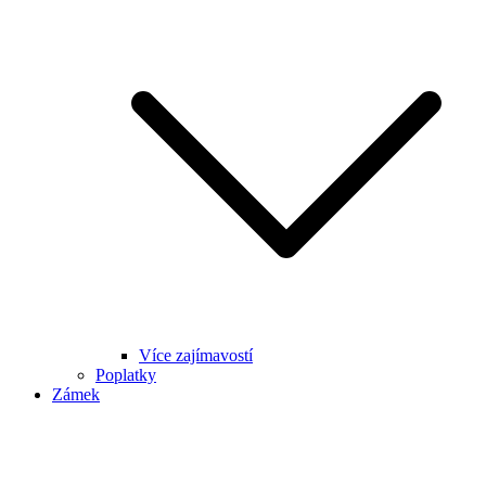
Více zajímavostí
Poplatky
Zámek