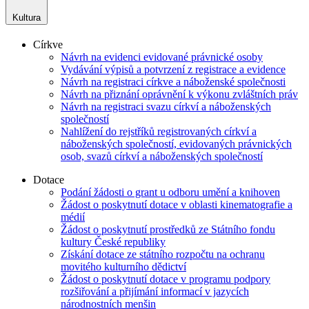
Kultura
Církve
Návrh na evidenci evidované právnické osoby
Vydávání výpisů a potvrzení z registrace a evidence
Návrh na registraci církve a náboženské společnosti
Návrh na přiznání oprávnění k výkonu zvláštních práv
Návrh na registraci svazu církví a náboženských
společností
Nahlížení do rejstříků registrovaných církví a
náboženských společností, evidovaných právnických
osob, svazů církví a náboženských společností
Dotace
Podání žádosti o grant u odboru umění a knihoven
Žádost o poskytnutí dotace v oblasti kinematografie a
médií
Žádost o poskytnutí prostředků ze Státního fondu
kultury České republiky
Získání dotace ze státního rozpočtu na ochranu
movitého kulturního dědictví
Žádost o poskytnutí dotace v programu podpory
rozšiřování a přijímání informací v jazycích
národnostních menšin