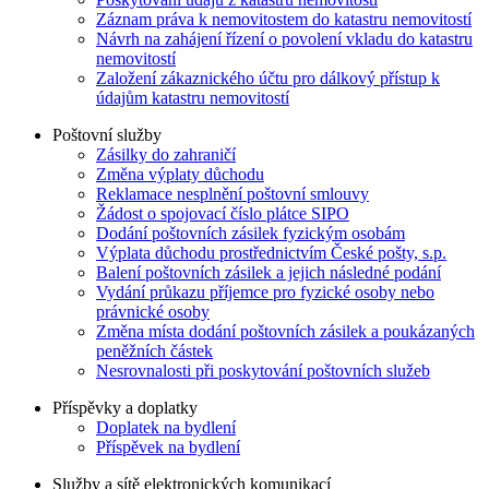
Záznam práva k nemovitostem do katastru nemovitostí
Návrh na zahájení řízení o povolení vkladu do katastru
nemovitostí
Založení zákaznického účtu pro dálkový přístup k
údajům katastru nemovitostí
Poštovní služby
Zásilky do zahraničí
Změna výplaty důchodu
Reklamace nesplnění poštovní smlouvy
Žádost o spojovací číslo plátce SIPO
Dodání poštovních zásilek fyzickým osobám
Výplata důchodu prostřednictvím České pošty, s.p.
Balení poštovních zásilek a jejich následné podání
Vydání průkazu příjemce pro fyzické osoby nebo
právnické osoby
Změna místa dodání poštovních zásilek a poukázaných
peněžních částek
Nesrovnalosti při poskytování poštovních služeb
Příspěvky a doplatky
Doplatek na bydlení
Příspěvek na bydlení
Služby a sítě elektronických komunikací