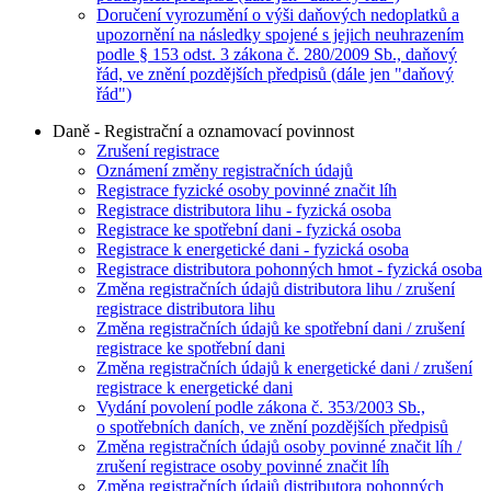
Doručení vyrozumění o výši daňových nedoplatků a
upozornění na následky spojené s jejich neuhrazením
podle § 153 odst. 3 zákona č. 280/2009 Sb., daňový
řád, ve znění pozdějších předpisů (dále jen "daňový
řád")
Daně - Registrační a oznamovací povinnost
Zrušení registrace
Oznámení změny registračních údajů
Registrace fyzické osoby povinné značit líh
Registrace distributora lihu - fyzická osoba
Registrace ke spotřební dani - fyzická osoba
Registrace k energetické dani - fyzická osoba
Registrace distributora pohonných hmot - fyzická osoba
Změna registračních údajů distributora lihu / zrušení
registrace distributora lihu
Změna registračních údajů ke spotřební dani / zrušení
registrace ke spotřební dani
Změna registračních údajů k energetické dani / zrušení
registrace k energetické dani
Vydání povolení podle zákona č. 353/2003 Sb.,
o spotřebních daních, ve znění pozdějších předpisů
Změna registračních údajů osoby povinné značit líh /
zrušení registrace osoby povinné značit líh
Změna registračních údajů distributora pohonných