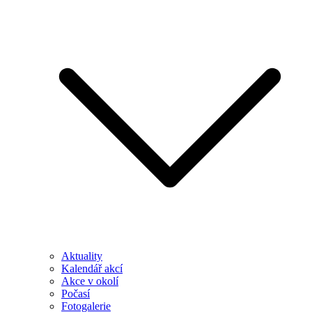
Aktuality
Kalendář akcí
Akce v okolí
Počasí
Fotogalerie