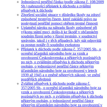
Jednorázová peněžní částka (podle zákona č. 108/2009
Sb.) nahrazující příplatek k důchodu a zvláštní
příspěvek k důchodu
Zhoršení sociální situace v důsledku škody na zdraví
způsobené trestným činem, které zakládá právo na
poskytnutí peněžité pomoci obětem trestné činnosti
Uplatnění nároku na náhradu škody způsobené při
výkonu státní moci, došlo-li ke škodě v občanském
soudním řízení nebo v řízení trestním, v soudnictví
správním, jakož i v těch případech, kdy stát odpovídá
za postup notáře či soudního exekutora
Příplatek k důchodu podle zákona č. 357/2005 Sb., o
ocenění účastníků národního boje za vznik a
osvobození Československa a některých pozůstalých
po nich, o zvláštním příspěvku k důchodu některým
osobám, o jednorázové peněžní částce některým
účastníkům národního boje za osvobození v letech
1939 až 1945 a o změně některých zákonů, ve znění
pozdějších předpisů
Zvláštní příspěvek k důchodu podle zákona č.
357/2005 Sb., o ocenění účastníků národního boje za
vznik a osvobození Československa a některých
pozůstalých po nich, o zvláštním příspěvku k důchodu
některým osobám, o jednorázové peněžní částce
některým účastníkům národního boje za osvobození v