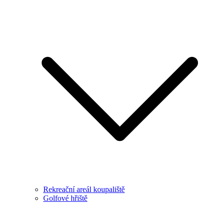
Rekreační areál koupaliště
Golfové hřiště