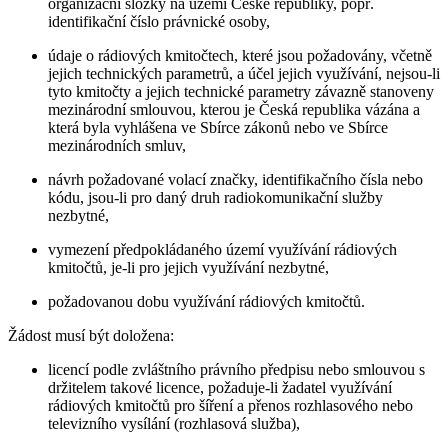
organizační složky na území České republiky, popř.
identifikační číslo právnické osoby,
údaje o rádiových kmitočtech, které jsou požadovány, včetně
jejich technických parametrů, a účel jejich využívání, nejsou-li
tyto kmitočty a jejich technické parametry závazně stanoveny
mezinárodní smlouvou, kterou je Česká republika vázána a
která byla vyhlášena ve Sbírce zákonů nebo ve Sbírce
mezinárodních smluv,
návrh požadované volací značky, identifikačního čísla nebo
kódu, jsou-li pro daný druh radiokomunikační služby
nezbytné,
vymezení předpokládaného území využívání rádiových
kmitočtů, je-li pro jejich využívání nezbytné,
požadovanou dobu využívání rádiových kmitočtů.
Žádost musí být doložena:
licencí podle zvláštního právního předpisu nebo smlouvou s
držitelem takové licence, požaduje-li žadatel využívání
rádiových kmitočtů pro šíření a přenos rozhlasového nebo
televizního vysílání (rozhlasová služba),