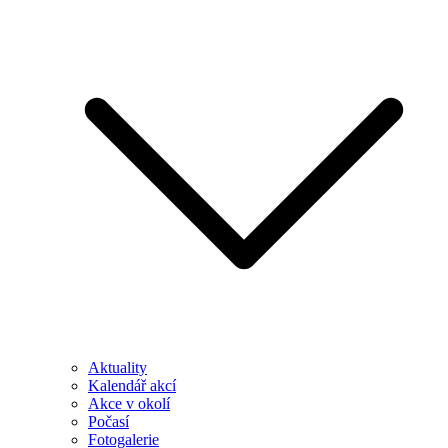
Aktuality
Kalendář akcí
Akce v okolí
Počasí
Fotogalerie