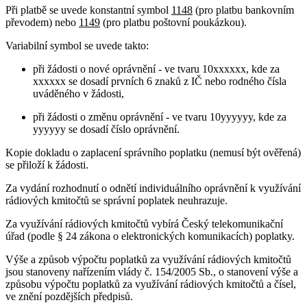
Při platbě se uvede konstantní symbol
1148
(pro platbu bankovním
převodem) nebo
1149
(pro platbu poštovní poukázkou).
Variabilní symbol se uvede takto:
při žádosti o nové oprávnění - ve tvaru 10xxxxxx, kde za
xxxxxx se dosadí prvních 6 znaků z IČ nebo rodného čísla
uváděného v žádosti,
při žádosti o změnu oprávnění - ve tvaru 10yyyyyy, kde za
yyyyyy se dosadí číslo oprávnění.
Kopie dokladu o zaplacení správního poplatku (nemusí být ověřená)
se přiloží k žádosti.
Za vydání rozhodnutí o odnětí individuálního oprávnění k využívání
rádiových kmitočtů se správní poplatek neuhrazuje.
Za využívání rádiových kmitočtů vybírá Český telekomunikační
úřad (podle § 24 zákona o elektronických komunikacích) poplatky.
Výše a způsob výpočtu poplatků za využívání rádiových kmitočtů
jsou stanoveny nařízením vlády č. 154/2005 Sb., o stanovení výše a
způsobu výpočtu poplatků za využívání rádiových kmitočtů a čísel,
ve znění pozdějších předpisů.