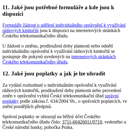
11. Jaké jsou potřebné formuláře a kde jsou k
dispozici
Formuláře žádosti o udělení individuálního oprávnění k využívání
rádiových kmitočtů
jsou k dispozici na internetových stránkách
Českého telekomunikačního úřadu.
U žádosti o změnu, prodloužení doby platnosti nebo odnětí
individuálního oprávnění k využívání rádiových kmitočtů se
postupuje dle pokynů uvedených na
internetových stránkách
Českého telekomunikačního úřadu
.
12. Jaké jsou poplatky a jak je lze uhradit
Za vydání rozhodnutí o individuálním oprávnění k využívání
rádiových kmitočtů, prodloužení doby platnosti nebo provedení
změn v oprávnění vybírá Český telekomunikační úřad
správní
poplatky
podle zákona č. 634/2004 Sb., o správních poplatcích, ve
znění pozdějších předpisů.
Správní poplatky se uhrazují na běžný účet Českého
telekomunikačního úřadu číslo:
3711-60426011/0710
, vedeného u
České národní banky, pobočka Praha.