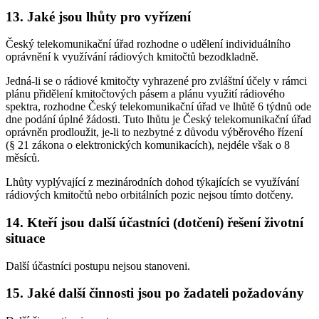
13. Jaké jsou lhůty pro vyřízení
Český telekomunikační úřad rozhodne o udělení individuálního
oprávnění k využívání rádiových kmitočtů bezodkladně.
Jedná-li se o rádiové kmitočty vyhrazené pro zvláštní účely v rámci
plánu přidělení kmitočtových pásem a plánu využití rádiového
spektra, rozhodne Český telekomunikační úřad ve lhůtě 6 týdnů ode
dne podání úplné žádosti. Tuto lhůtu je Český telekomunikační úřad
oprávněn prodloužit, je-li to nezbytné z důvodu výběrového řízení
(§ 21 zákona o elektronických komunikacích), nejdéle však o 8
měsíců.
Lhůty vyplývající z mezinárodních dohod týkajících se využívání
rádiových kmitočtů nebo orbitálních pozic nejsou tímto dotčeny.
14. Kteří jsou další účastníci (dotčení) řešení životní
situace
Další účastníci postupu nejsou stanoveni.
15. Jaké další činnosti jsou po žadateli požadovány