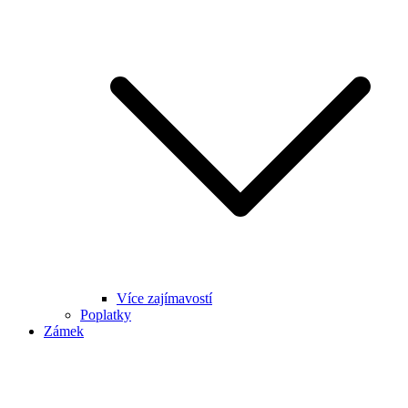
Více zajímavostí
Poplatky
Zámek