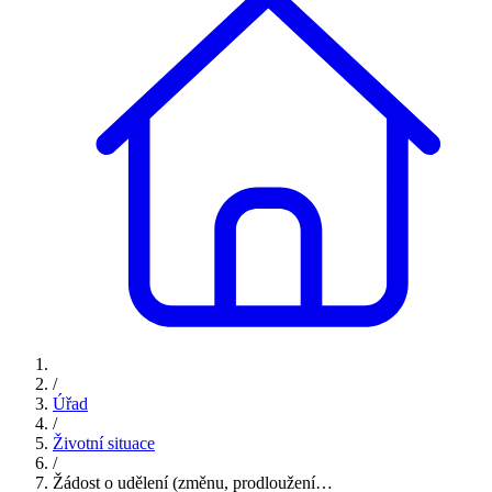
/
Úřad
/
Životní situace
/
Žádost o udělení (změnu, prodloužení…