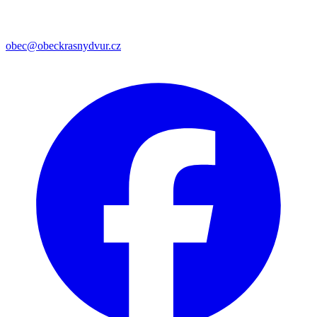
obec@obeckrasnydvur.cz