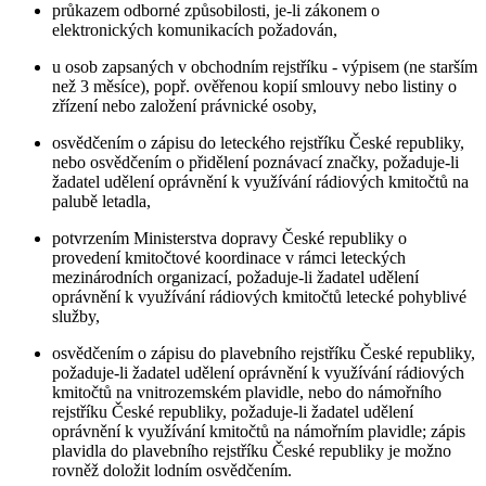
průkazem odborné způsobilosti, je-li zákonem o
elektronických komunikacích požadován,
u osob zapsaných v obchodním rejstříku - výpisem (ne starším
než 3 měsíce), popř. ověřenou kopií smlouvy nebo listiny o
zřízení nebo založení právnické osoby,
osvědčením o zápisu do leteckého rejstříku České republiky,
nebo osvědčením o přidělení poznávací značky, požaduje-li
žadatel udělení oprávnění k využívání rádiových kmitočtů na
palubě letadla,
potvrzením Ministerstva dopravy České republiky o
provedení kmitočtové koordinace v rámci leteckých
mezinárodních organizací, požaduje-li žadatel udělení
oprávnění k využívání rádiových kmitočtů letecké pohyblivé
služby,
osvědčením o zápisu do plavebního rejstříku České republiky,
požaduje-li žadatel udělení oprávnění k využívání rádiových
kmitočtů na vnitrozemském plavidle, nebo do námořního
rejstříku České republiky, požaduje-li žadatel udělení
oprávnění k využívání kmitočtů na námořním plavidle; zápis
plavidla do plavebního rejstříku České republiky je možno
rovněž doložit lodním osvědčením.