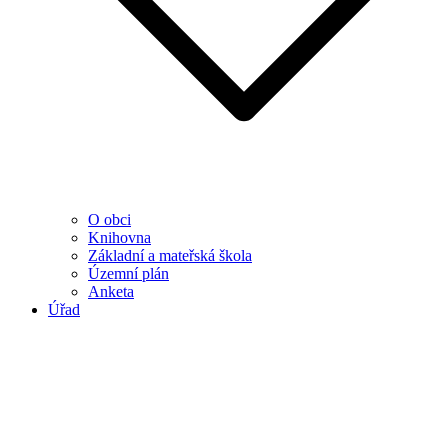
O obci
Knihovna
Základní a mateřská škola
Územní plán
Anketa
Úřad