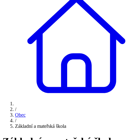
/
Obec
/
Základní a mateřská škola