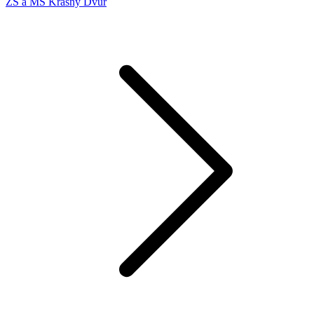
ZŠ a MŠ Krásný Dvúr