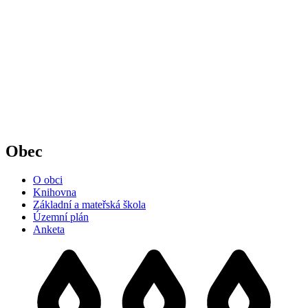
Obec
O obci
Knihovna
Základní a mateřská škola
Územní plán
Anketa