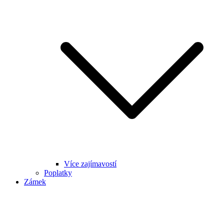
Více zajímavostí
Poplatky
Zámek