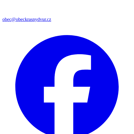
obec@obeckrasnydvur.cz