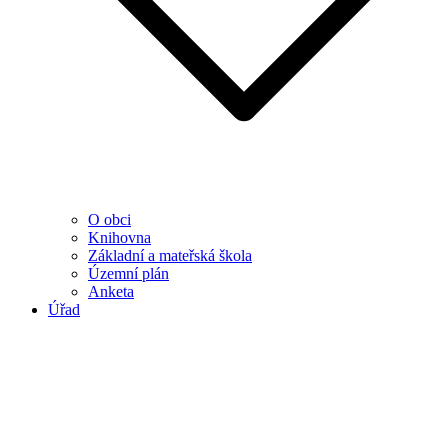
O obci
Knihovna
Základní a mateřská škola
Územní plán
Anketa
Úřad