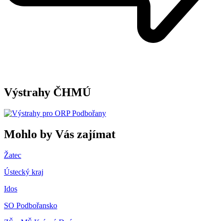
Výstrahy ČHMÚ
Mohlo by Vás zajímat
Žatec
Ústecký kraj
Idos
SO Podbořansko