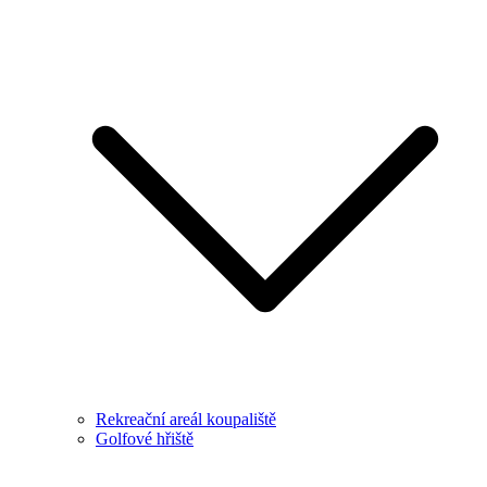
Rekreační areál koupaliště
Golfové hřiště