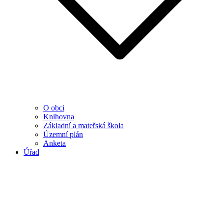
O obci
Knihovna
Základní a mateřská škola
Územní plán
Anketa
Úřad