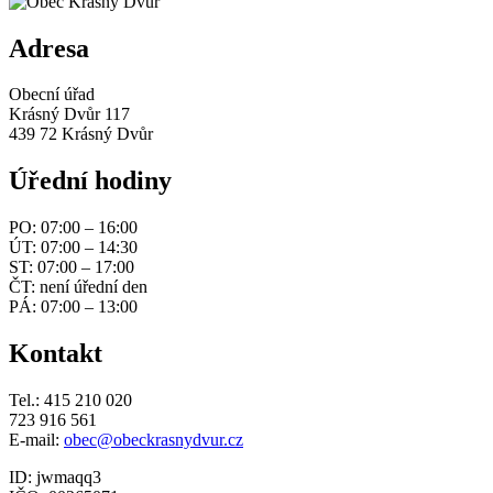
Adresa
Obecní úřad
Krásný Dvůr 117
439 72 Krásný Dvůr
Úřední hodiny
PO: 07:00 – 16:00
ÚT: 07:00 – 14:30
ST: 07:00 – 17:00
ČT: není úřední den
PÁ: 07:00 – 13:00
Kontakt
Tel.: 415 210 020
723 916 561
E-mail:
obec@obeckrasnydvur.cz
ID: jwmaqq3