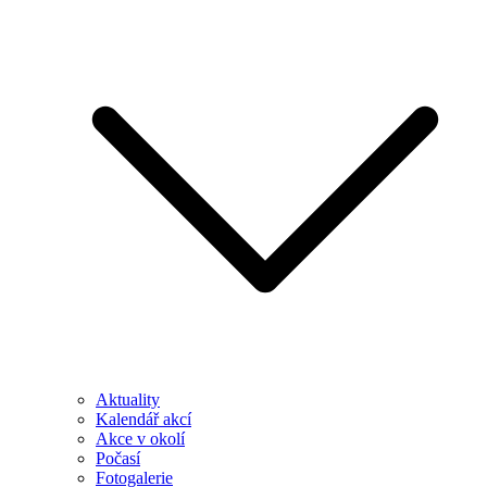
Aktuality
Kalendář akcí
Akce v okolí
Počasí
Fotogalerie