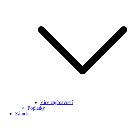
Více zajímavostí
Poplatky
Zámek