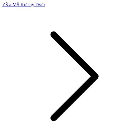
ZŠ a MŠ Krásný Dvúr