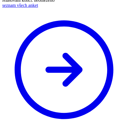
Hlasování končí: neomezeno
seznam všech anket