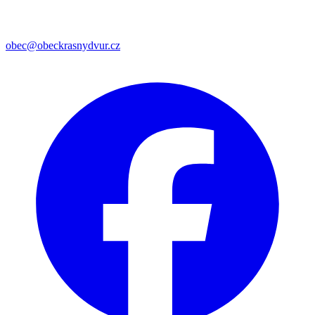
obec@obeckrasnydvur.cz