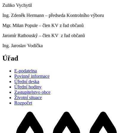
Zuliko Vychytil
Ing. Zdeněk Hermann – předseda Kontrolního výboru
Mgr. Milan Popule – člen KV z řad občanů
Jaromír Rathouský – člen KV z řad občanů
Ing. Jaroslav Vodička
Úřad
E-podatelna
Povinné informace
Úřední deska
Úřední hodiny
Zastupitelstvo obce
Životní situace
Rozpočet