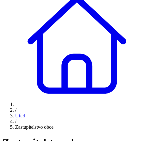
/
Úřad
/
Zastupitelstvo obce