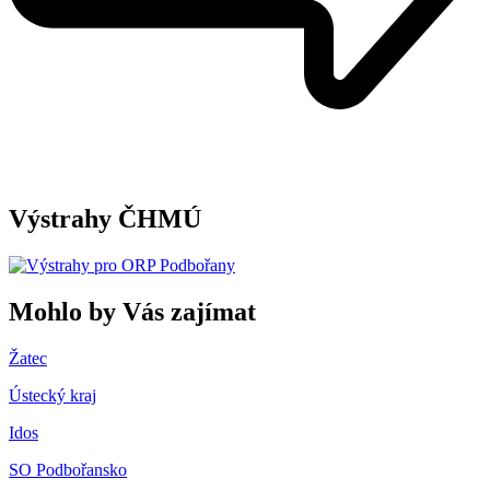
Výstrahy ČHMÚ
Mohlo by Vás zajímat
Žatec
Ústecký kraj
Idos
SO Podbořansko