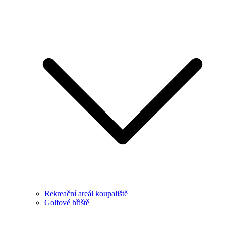
Rekreační areál koupaliště
Golfové hřiště