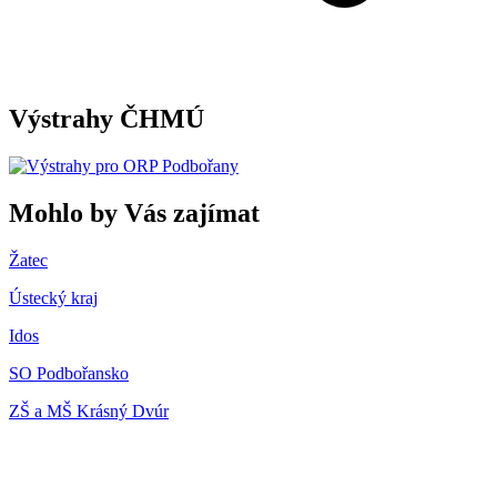
Výstrahy ČHMÚ
Mohlo by Vás zajímat
Žatec
Ústecký kraj
Idos
SO Podbořansko
ZŠ a MŠ Krásný Dvúr