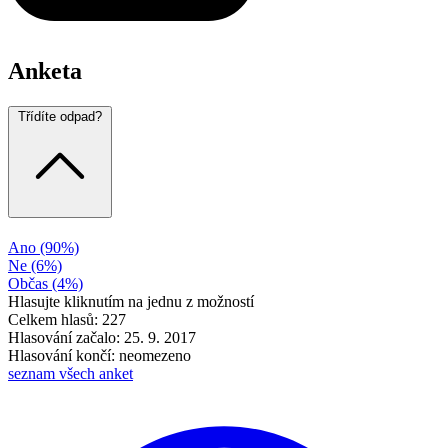
Anketa
Třídíte odpad?
Ano
(90%)
Ne
(6%)
Občas
(4%)
Hlasujte kliknutím na jednu z možností
Celkem hlasů: 227
Hlasování začalo: 25. 9. 2017
Hlasování končí: neomezeno
seznam všech anket