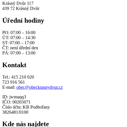
Krásný Dvůr 117
439 72 Krásný Dvůr
Úřední hodiny
PO: 07:00 – 16:00
ÚT: 07:00 – 14:30
ST: 07:00 – 17:00
ČT: není úřední den
PÁ: 07:00 – 13:00
Kontakt
Tel.: 415 210 020
723 916 561
E-mail:
obec@obeckrasnydvur.cz
ID: jwmaqq3
IČO: 00265071
Číslo účtu: KB Podbořany
3826481/0100
Kde nás najdete