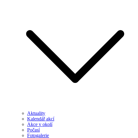
Aktuality
Kalendář akcí
Akce v okolí
Počasí
Fotogalerie