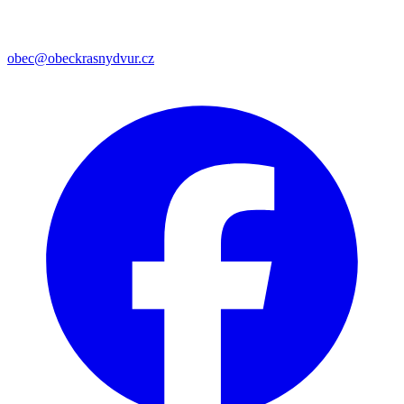
obec@obeckrasnydvur.cz