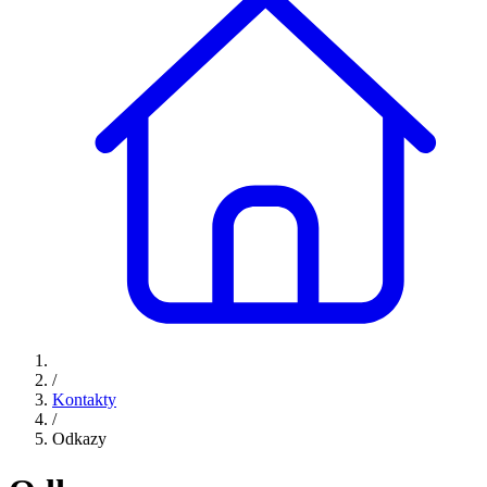
/
Kontakty
/
Odkazy