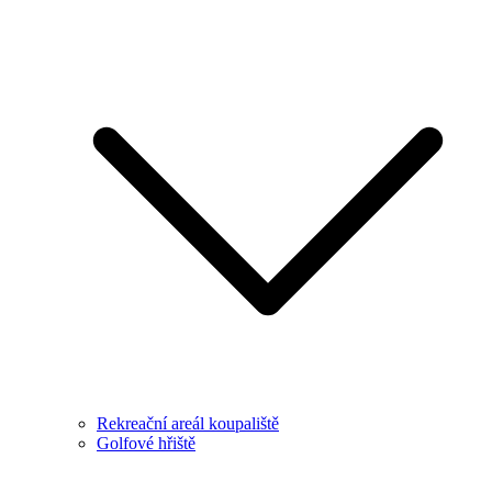
Rekreační areál koupaliště
Golfové hřiště