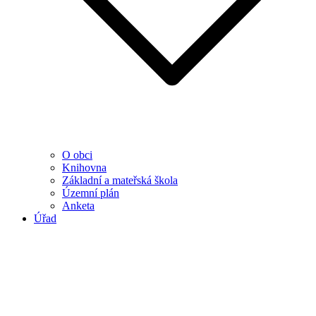
O obci
Knihovna
Základní a mateřská škola
Územní plán
Anketa
Úřad