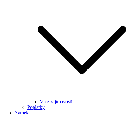
Více zajímavostí
Poplatky
Zámek