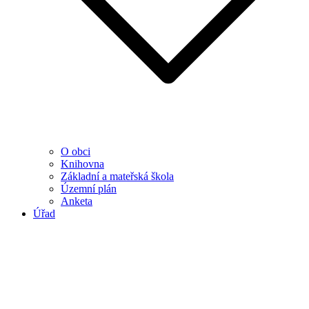
O obci
Knihovna
Základní a mateřská škola
Územní plán
Anketa
Úřad