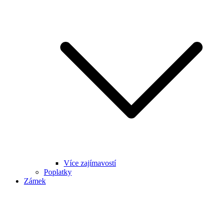
Více zajímavostí
Poplatky
Zámek