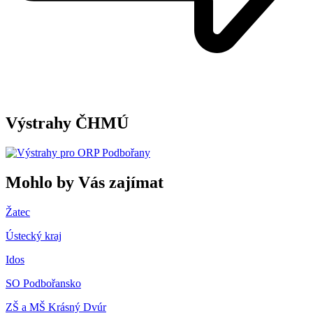
Výstrahy ČHMÚ
Mohlo by Vás zajímat
Žatec
Ústecký kraj
Idos
SO Podbořansko
ZŠ a MŠ Krásný Dvúr