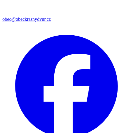
obec@obeckrasnydvur.cz