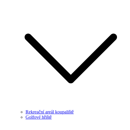
Rekreační areál koupaliště
Golfové hřiště