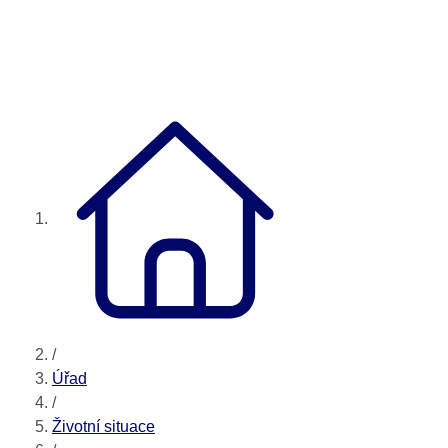
/
Úřad
/
Životní situace