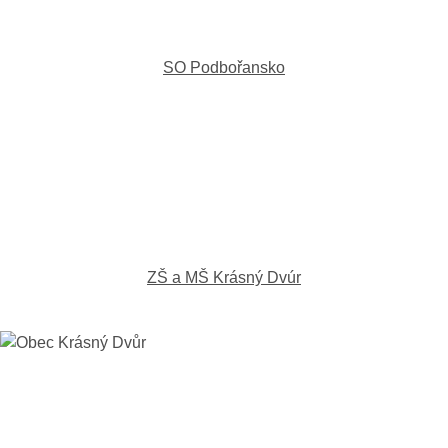
SO Podbořansko
ZŠ a MŠ Krásný Dvúr