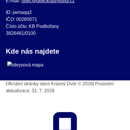
E-mail:
obec@obeckrasnydvur.cz
ID: jwmaqq3
IČO: 00265071
Číslo účtu: KB Podbořany
3826481/0100
Kde nás najdete
Oficiální stránky obce Krásný Dvůr © 2026
|
Poslední
aktualizace: 31. 7. 2026