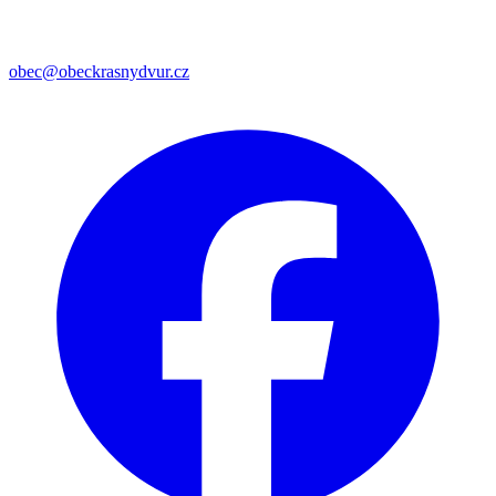
obec@obeckrasnydvur.cz