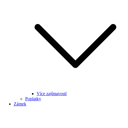
Více zajímavostí
Poplatky
Zámek