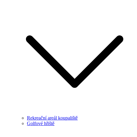
Rekreační areál koupaliště
Golfové hřiště