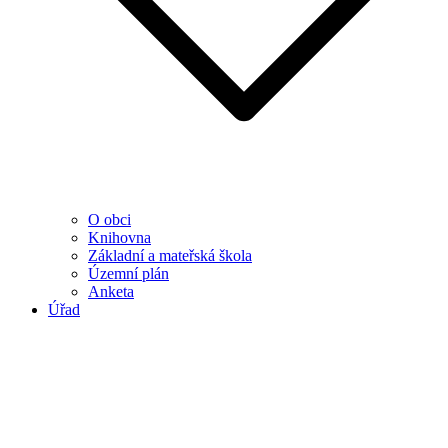
O obci
Knihovna
Základní a mateřská škola
Územní plán
Anketa
Úřad