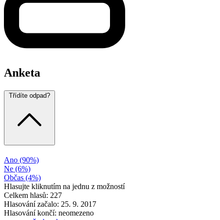
Anketa
Třídíte odpad?
Ano
(90%)
Ne
(6%)
Občas
(4%)
Hlasujte kliknutím na jednu z možností
Celkem hlasů: 227
Hlasování začalo: 25. 9. 2017
Hlasování končí: neomezeno