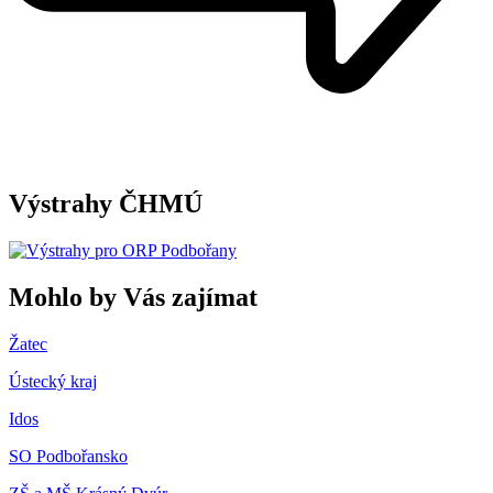
Výstrahy ČHMÚ
Mohlo by Vás zajímat
Žatec
Ústecký kraj
Idos
SO Podbořansko