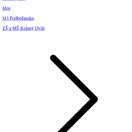
Idos
SO Podbořansko
ZŠ a MŠ Krásný Dvúr