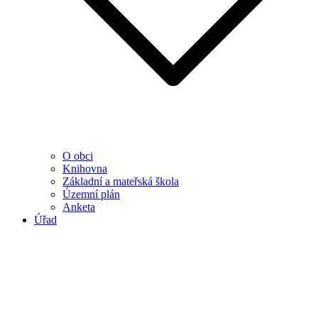
O obci
Knihovna
Základní a mateřská škola
Územní plán
Anketa
Úřad