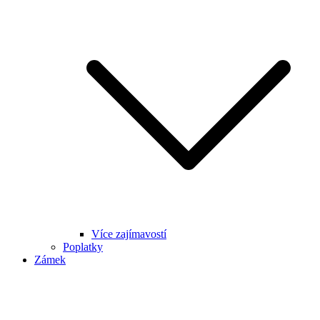
Více zajímavostí
Poplatky
Zámek