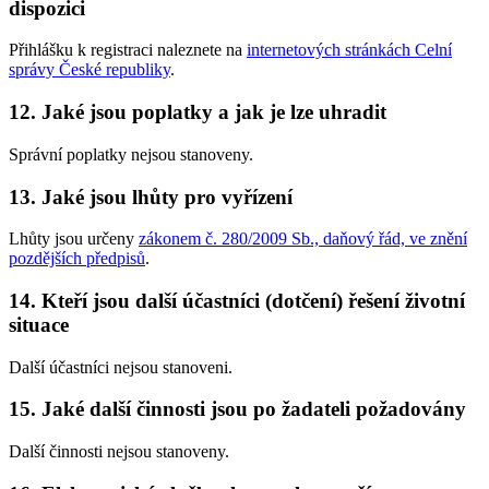
dispozici
Přihlášku k registraci naleznete na
internetových stránkách Celní
správy České republiky
.
12. Jaké jsou poplatky a jak je lze uhradit
Správní poplatky nejsou stanoveny.
13. Jaké jsou lhůty pro vyřízení
Lhůty jsou určeny
zákonem č. 280/2009 Sb., daňový řád, ve znění
pozdějších předpisů
.
14. Kteří jsou další účastníci (dotčení) řešení životní
situace
Další účastníci nejsou stanoveni.
15. Jaké další činnosti jsou po žadateli požadovány
Další činnosti nejsou stanoveny.