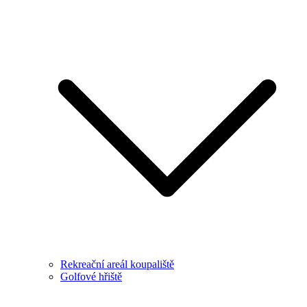
Rekreační areál koupaliště
Golfové hřiště