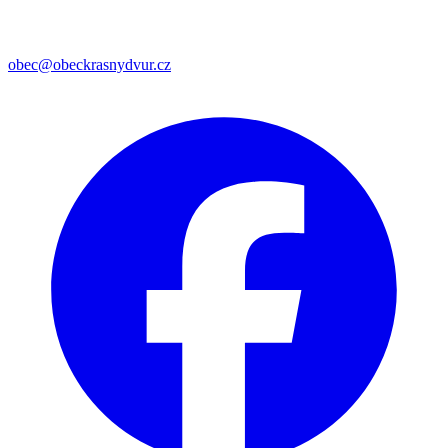
obec@obeckrasnydvur.cz