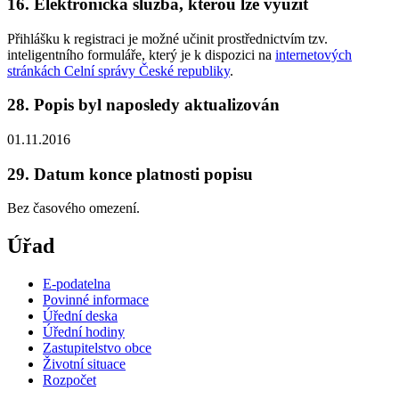
16. Elektronická služba, kterou lze využít
Přihlášku k registraci je možné učinit prostřednictvím tzv.
inteligentního formuláře, který je k dispozici na
internetových
stránkách Celní správy České republiky
.
28. Popis byl naposledy aktualizován
01.11.2016
29. Datum konce platnosti popisu
Bez časového omezení.
Úřad
E-podatelna
Povinné informace
Úřední deska
Úřední hodiny
Zastupitelstvo obce
Životní situace
Rozpočet