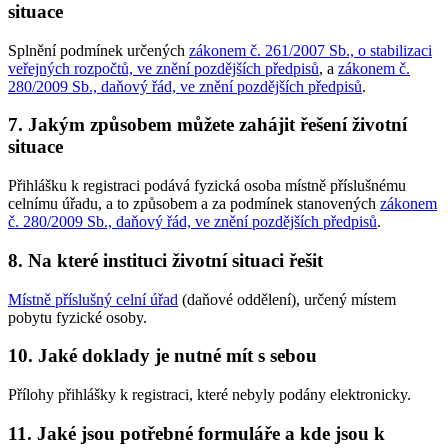
situace
Splnění podmínek určených
zákonem č. 261/2007 Sb., o stabilizaci
veřejných rozpočtů, ve znění pozdějších předpisů
, a
zákonem č.
280/2009 Sb., daňový řád, ve znění pozdějších předpisů
.
7. Jakým způsobem můžete zahájit řešení životní
situace
Přihlášku k registraci podává fyzická osoba místně příslušnému
celnímu úřadu, a to způsobem a za podmínek stanovených
zákonem
č. 280/2009 Sb., daňový řád, ve znění pozdějších předpisů
.
8. Na které instituci životní situaci řešit
Místně příslušný celní úřad
(daňové oddělení), určený místem
pobytu fyzické osoby.
10. Jaké doklady je nutné mít s sebou
Přílohy přihlášky k registraci, které nebyly podány elektronicky.
11. Jaké jsou potřebné formuláře a kde jsou k