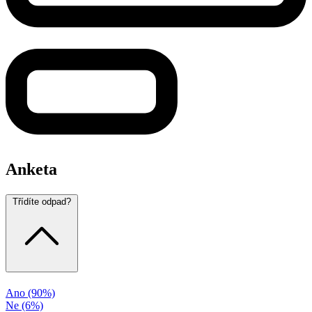
Anketa
Třídíte odpad?
Ano
(90%)
Ne
(6%)