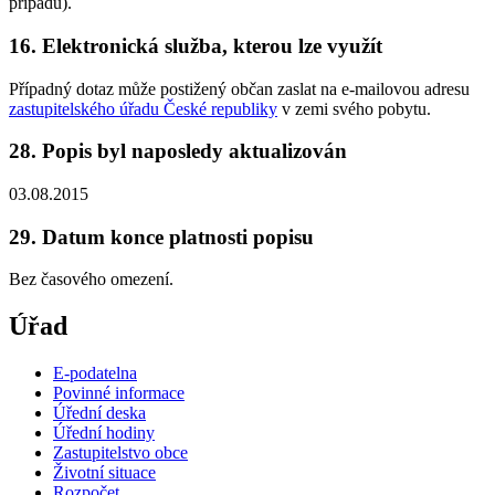
případu).
16. Elektronická služba, kterou lze využít
Případný dotaz může postižený občan zaslat na e-mailovou adresu
zastupitelského úřadu České republiky
v zemi svého pobytu.
28. Popis byl naposledy aktualizován
03.08.2015
29. Datum konce platnosti popisu
Bez časového omezení.
Úřad
E-podatelna
Povinné informace
Úřední deska
Úřední hodiny
Zastupitelstvo obce
Životní situace
Rozpočet