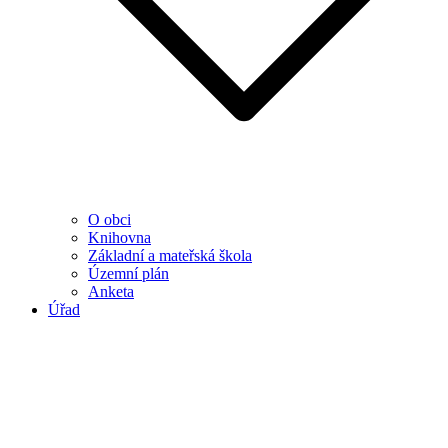
O obci
Knihovna
Základní a mateřská škola
Územní plán
Anketa
Úřad