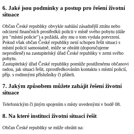
6. Jaké jsou podmínky a postup pro řešení životní
situace
Občan České republiky obvykle nahlásí zásadnější ztrátu nebo
odcizení finančních prostředků policii v místě svého pobytu (dále
jen "místní policie") a požádá, aby mu o tom vydala potvrzení.
Pokud však občan České republiky není schopen řešit situaci s
místní policií samostatně, může se obrátit (doporučujeme
neprodleně) na zastupitelský úřad České republiky v zemi svého
pobytu.
Zastupitelský úřad České republiky pomůže postiženému občanovi
radou, jak situaci řešit, zprostředkováním kontaktu s místní policií,
příp. s rodinnými příslušníky či přáteli.
7. Jakým způsobem můžete zahájit řešení životní
situace
Telefonickým či jiným spojením s místy uvedenými v bodě 08.
8. Na které instituci životní situaci řešit
Občan České republiky se může obrátit na: