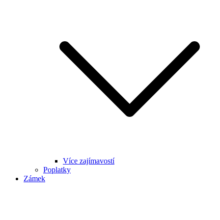
Více zajímavostí
Poplatky
Zámek