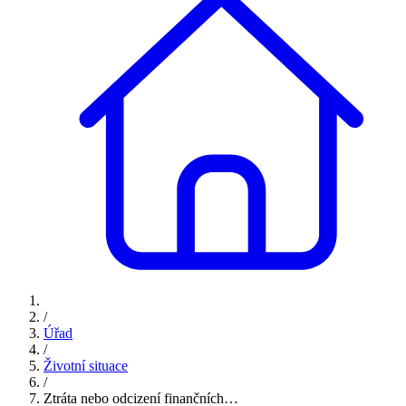
/
Úřad
/
Životní situace
/
Ztráta nebo odcizení finančních…