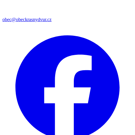
obec@obeckrasnydvur.cz