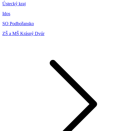
Ústecký kraj
Idos
SO Podbořansko
ZŠ a MŠ Krásný Dvúr