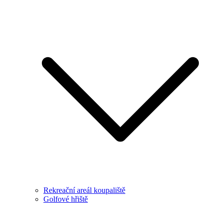
Rekreační areál koupaliště
Golfové hřiště