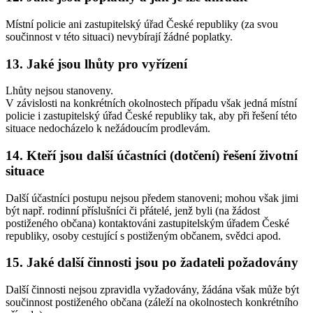
Místní policie ani zastupitelský úřad České republiky (za svou
součinnost v této situaci) nevybírají žádné poplatky.
13. Jaké jsou lhůty pro vyřízení
Lhůty nejsou stanoveny.
V závislosti na konkrétních okolnostech případu však jedná místní
policie i zastupitelský úřad České republiky tak, aby při řešení této
situace nedocházelo k nežádoucím prodlevám.
14. Kteří jsou další účastníci (dotčení) řešení životní
situace
Další účastníci postupu nejsou předem stanoveni; mohou však jimi
být např. rodinní příslušníci či přátelé, jenž byli (na žádost
postiženého občana) kontaktováni zastupitelským úřadem České
republiky, osoby cestující s postiženým občanem, svědci apod.
15. Jaké další činnosti jsou po žadateli požadovány
Další činnosti nejsou zpravidla vyžadovány, žádána však může být
součinnost postiženého občana (záleží na okolnostech konkrétního