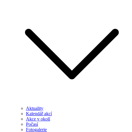
Aktuality
Kalendář akcí
Akce v okolí
Počasí
Fotogalerie