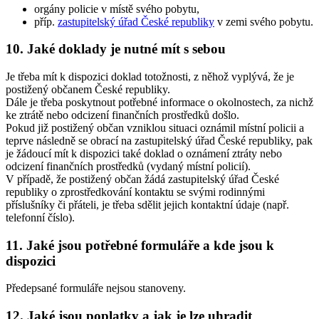
orgány policie v místě svého pobytu,
příp.
zastupitelský úřad České republiky
v zemi svého pobytu.
10. Jaké doklady je nutné mít s sebou
Je třeba mít k dispozici doklad totožnosti, z něhož vyplývá, že je
postižený občanem České republiky.
Dále je třeba poskytnout potřebné informace o okolnostech, za nichž
ke ztrátě nebo odcizení finančních prostředků došlo.
Pokud již postižený občan vzniklou situaci oznámil místní policii a
teprve následně se obrací na zastupitelský úřad České republiky, pak
je žádoucí mít k dispozici také doklad o oznámení ztráty nebo
odcizení finančních prostředků (vydaný místní policií).
V případě, že postižený občan žádá zastupitelský úřad České
republiky o zprostředkování kontaktu se svými rodinnými
příslušníky či přáteli, je třeba sdělit jejich kontaktní údaje (např.
telefonní číslo).
11. Jaké jsou potřebné formuláře a kde jsou k
dispozici
Předepsané formuláře nejsou stanoveny.
12. Jaké jsou poplatky a jak je lze uhradit